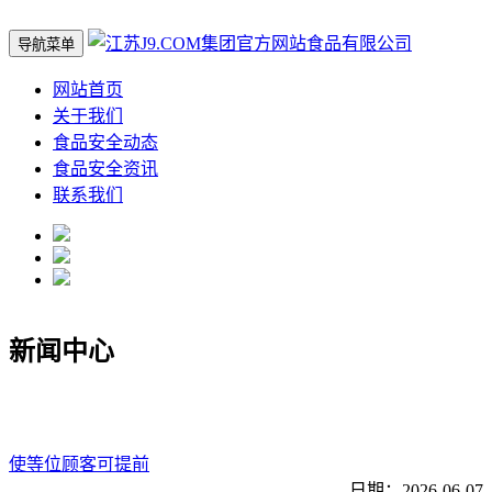
导航菜单
网站首页
关于我们
食品安全动态
食品安全资讯
联系我们
新闻中心
使等位顾客可提前
日期：
2026-06-07