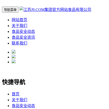
导航菜单
网站首页
关于我们
食品安全动态
食品安全资讯
联系我们
快捷导航
首页
关于我们
食品安全动态