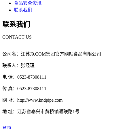
食品安全资讯
联系我们
联系我们
CONTACT US
公司名：江苏J9.COM集团官方网站食品有限公司
联系人：张经理
电 话：0523-87308111
传 真：0523-87308111
网 址：http://www.kndpipe.com
地 址：江苏省泰兴市黄桥镇通联路1号
首页