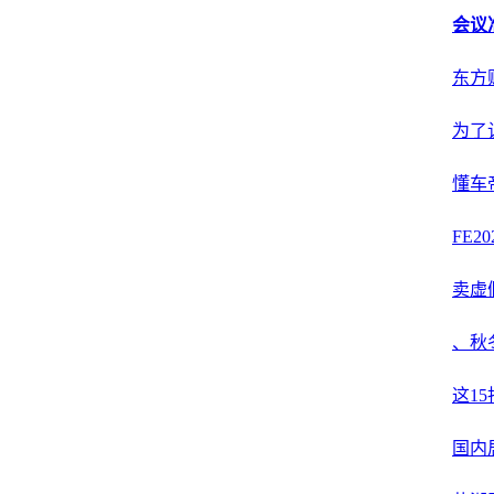
会议
东方
为了
懂车
FE
卖虚
、秋
这1
国内