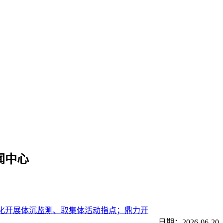
闻中心
化开展体沉监测、取集体活动指点；鼎力开
日期：
2026-06-20