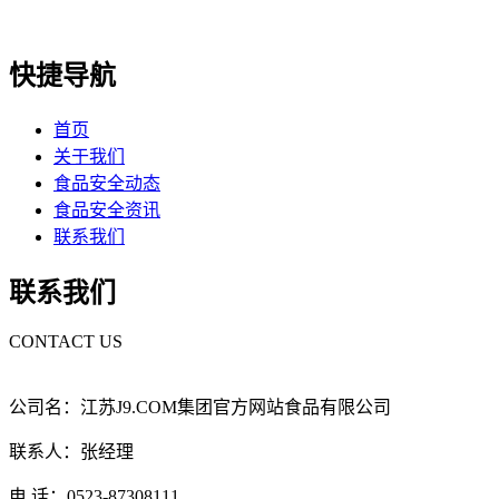
快捷导航
首页
关于我们
食品安全动态
食品安全资讯
联系我们
联系我们
CONTACT US
公司名：江苏J9.COM集团官方网站食品有限公司
联系人：张经理
电 话：0523-87308111