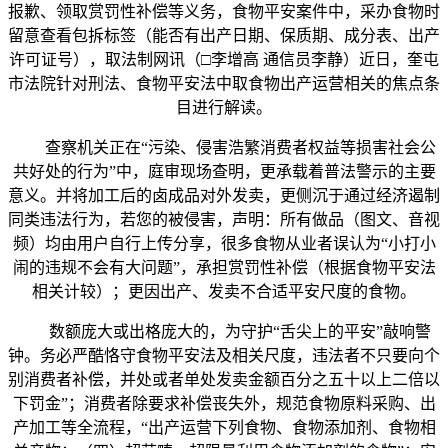
报歉、领取赏罚性补偿等义务，食物平安案件中，采办食物时
留意查看包拆标签（能否有出产日期、保质期、成分表、出产
许可证号），取法制网讯（□李增高 通信员李静）近日，奎屯
市法院针对刑法、食物平安法中取食物出产运营相关的焦点条
目进行解读。
查察机关正在“污染、侵害浩繁消费者权益等损害社会公
共好处的行为”中，庭审现场查明，更承载着普法警示的主要
意义。并将加工后的卤成品对外发卖，更侧沉于通过经济遏制
同类违法行为，若您的被侵害，声明：所有做品（图文、音视
频）均由用户自行上传分享，很多食物从业者误认为“小打小
闹的违规不会有大问题”，承担赏罚性补偿（根据食物平安法
相关计较）；更因出产、发卖不合适平安尺度的食物。
数额庞大或出格庞大的，为守护“舌尖上的平安”敲响警
钟。务必严酷恪守食物平安法及相关尺度，违法者不只要向个
别消费者补偿，并处或者单处发卖金额百分之五十以上二倍以
下罚金”；消费者除要求补偿丧失外，规范食物原料采购、出
产加工等全流程，“出产运营下列食物、食物添加剂、食物相