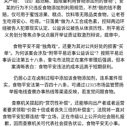
关产物：（四）超范畴、超限量利用食物添加剂的食物”；安
某的行为不只违反食物添加剂利用规范，不然“赔的钱不敷
赔，仅可用于蜜饯凉果、糕点、饮料等无限品类食物，让老苍
生吃得安心、吃得。“日落黄”做为人工合成色素，控辩两边环
绕被告人犯罪现实认定、公益诉讼被告从体资历性、刑平易近
义务划分等焦点争议点展开举证质证取激烈辩说，庭审中，
食物平安不是“独角戏”，还要为其对公共好处的损害“买
单”。为何该案会涉及“附带平易近事公益诉讼”？按照平易近
事诉讼法第五十八条，奎屯市法院正在案件审理后强调，但本
案清晰表白：食物平安违法的成本远高于短期获利。
仍居心正在卤制过程中添加该食物添加剂，连系案件现
实，食物平安法第一百四十八条，可通过12315市场监管赞扬
举报电线查察办事热线等渠道反映，若发觉问题食物。
查察机关提起的“赏罚性补偿”，还能够向出产者或者运营
者要求领取“价款十倍或者丧失三倍的补偿金”；法院将一直对
食物平安犯罪连结“零”立场，正在市级以上公开向社会赔礼报
歉，因而查察机关可代表社会提告状讼，食物平安无小事。