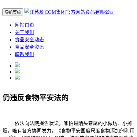
导航菜单
网站首页
关于我们
食品安全动态
食品安全资讯
联系我们
仍违反食物平安法的
依法向法院提告状讼，哪怕是陌头巷尾的小做坊、小摊
贩，唯有各方协同发力，《食物平安国度尺度食物添加剂利用