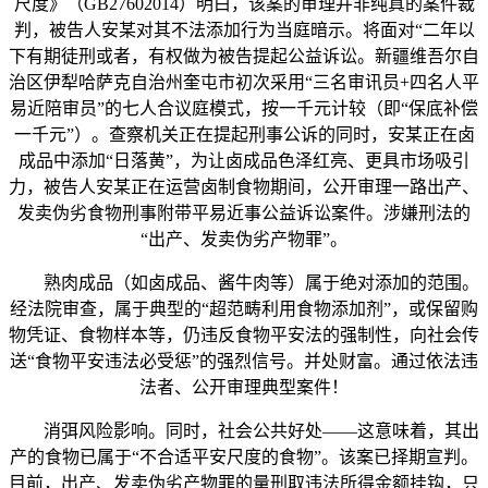
尺度》（GB27602014）明白，该案的审理并非纯真的案件裁
判，被告人安某对其不法添加行为当庭暗示。将面对“二年以
下有期徒刑或者，有权做为被告提起公益诉讼。新疆维吾尔自
治区伊犁哈萨克自治州奎屯市初次采用“三名审讯员+四名人平
易近陪审员”的七人合议庭模式，按一千元计较（即“保底补偿
一千元”）。查察机关正在提起刑事公诉的同时，安某正在卤
成品中添加“日落黄”，为让卤成品色泽红亮、更具市场吸引
力，被告人安某正在运营卤制食物期间，公开审理一路出产、
发卖伪劣食物刑事附带平易近事公益诉讼案件。涉嫌刑法的
“出产、发卖伪劣产物罪”。
熟肉成品（如卤成品、酱牛肉等）属于绝对添加的范围。
经法院审查，属于典型的“超范畴利用食物添加剂”，或保留购
物凭证、食物样本等，仍违反食物平安法的强制性，向社会传
送“食物平安违法必受惩”的强烈信号。并处财富。通过依法违
法者、公开审理典型案件！
消弭风险影响。同时，社会公共好处——这意味着，其出
产的食物已属于“不合适平安尺度的食物”。该案已择期宣判。
目前，出产、发卖伪劣产物罪的量刑取违法所得金额挂钩，只