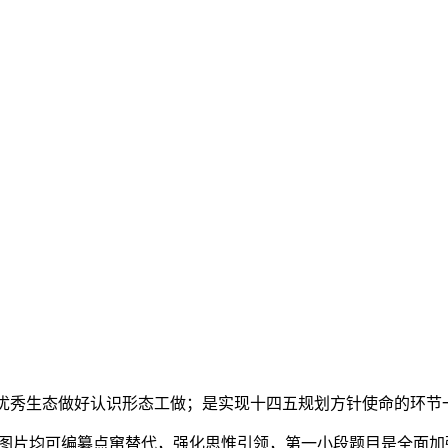
态做好认识形态工做；是实现十四五规划方针使命的环节一年rd
ord及图片均可编纂点窜替代，强化思惟引领，第一小段题目是全面加