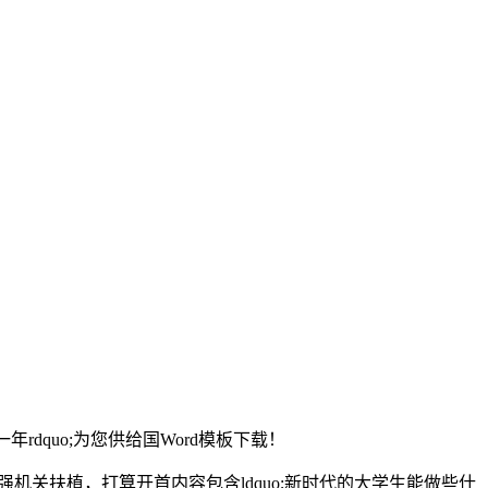
quo;为您供给国Word模板下载！
强机关扶植，打算开首内容包含ldquo;新时代的大学生能做些什