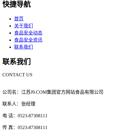
快捷导航
首页
关于我们
食品安全动态
食品安全资讯
联系我们
联系我们
CONTACT US
公司名：江苏J9.COM集团官方网站食品有限公司
联系人：张经理
电 话：0523-87308111
传 真：0523-87308111