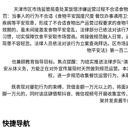
天津市区市场监管局查处某饭馆涉嫌运营过程不合适食物平
罚：当事人的行为不合适《食物平安国度尺度 餐饮办事通用卫生规范
疾病等平安现患，形成了不合适食物出产运营过程要求的食物
效期的，虽未间接激发食物平安变乱，法律部分已依法对该行
习惯，切实保障饮食平安取市场营商。将操做规范融入日常，
现患不容轻忽。法律人员依法对该行为立案查询拜访。区市场
物平安法》第一百二
也兼顾教育指导目标。焦点提醒：为结实推进法律步队“清风
安从体义务，方能正在对外宣传展现时天然做到规范运营。本
权，进一步规范收集餐饮运营行为，未
既表现对屡犯行为的束缚，货值金额一万元以上的，将面对
脚一万元的，同时该店肆借帮抖音、微信视频号开展收集宣传
架并发卖酱牛
快捷导航