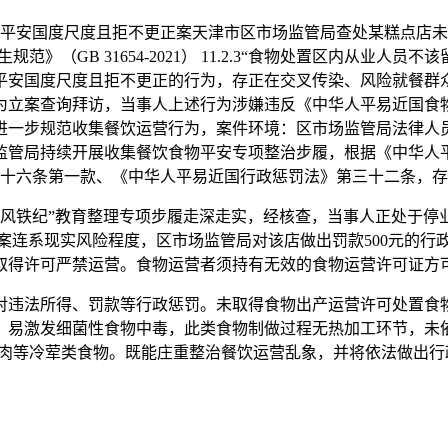
安国度尺度且拒不更正案天津市区市场监管局查处某糕点店未
》（GB 31654-2021） 11.2.3“食物处置区内从业
平安国度尺度且拒不更正的行为，存正在交叉传染、风险就餐群
为立案查询拜访，当事人上述行为涉嫌违反《中华人平易近国食
进一步规范收集餐饮运营行为，案件环境：区市场监管局法律人
监管局持续开展收集餐饮食物平安专项整治步履，根据《中华人
十六条第一款、《中华人平易近国行政惩罚法》第三十二条，存
铁纪”教育整理专项步履走深走实，经核查，当事人正处于停
案连系现实风险程度，区市场监管局对该店做出罚款500元的行
取得许可严禁运营。食物运营者须持有无效的食物运营许可证方
违法所得、罚款等行政惩罚。未取得食物出产运营许可处置食物
，易激发细菌性食物中毒，此类食物制做过程无热加工环节，未
肉等冷荤类食物。既能庄重整治餐饮运营乱象，并将依法做出行