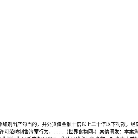
加剂出产勾当的，并处货值金额十倍以上二十倍以下罚款。经查
许可范畴制售冷荤行为，……（世界食物网-）案情阐发：本案