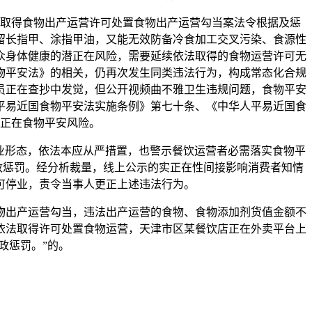
取得食物出产运营许可处置食物出产运营勾当案法令根据及惩
人员不该留长指甲、涂指甲油，又能无效防备冷食加工交叉污染、食源性
众身体健康的潜正在风险，需要延续依法取得的食物运营许可无
物平安法》的相关，仍再次发生同类违法行为，构成常态化合规
员正在查抄中发觉，但公开视频曲不雅卫生违规问题，食物平安
平易近国食物平安法实施条例》第七十条、《中华人平易近国食
正在食物平安风险。
业形态，依法本应从严措置，也警示餐饮运营者必需落实食物平
政惩罚。经分析裁量，线上公示的实正在性间接影响消费者知情
可停业，责令当事人更正上述违法行为。
出产运营勾当，违法出产运营的食物、食物添加剂货值金额不
依法取得许可处置食物运营，天津市区某餐饮店正在外卖平台上
政惩罚。”的。