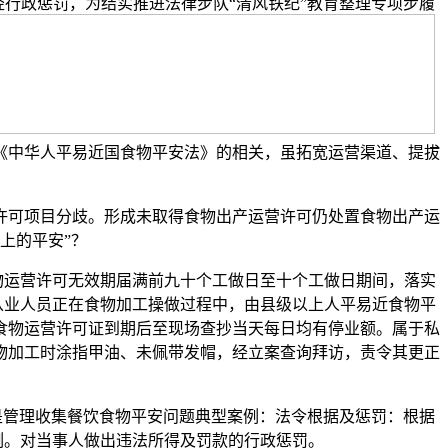
轻行政惩罚，为结实推进法律步队“清风铁纪”教育整理专项步履
《中华人平易近国食物平安法》的相关，虽拓宽运营渠道、提拔
可项目分歧。形成未取得食物出产运营许可仍处置食物出产运
上的平安”？
物运营许可无效期届满前九十个工做日至十个工做日期间，落实
店从业人员正在食物加工操做过程中，由县级以上人平易近食物平
食物运营许可证到期后至现场查抄当天每日均有停业额。属于私
物加工时涂指甲油、未佩带发帽，经立案查询拜访，责令其更正
下是管理收集餐饮食物平安问题典型案例：法令根据及惩罚：根据
例。对当事人做出违法所得及罚款的行政惩罚。