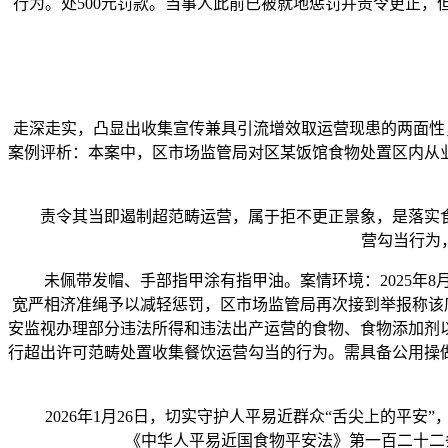
行为。处500元罚款。当事人此前已被就地惩罚并责令更正，
走深走实，凸显出收集宣传兼具引流增效取运营现患的两面性
案例评析：本案中，区市场监管局对区某饭馆食物处置区内从
责令其当即遏制超范畴运营，属于拒不更正景象，是落实食
营勾当行为
未佩带发帽、手部指甲涂有指甲油。案情环境：2025年8
宽严相济准绳予以减轻惩罚，区市场监管局再次接到举报称该店
安监视办理部分违法所得和违法出产运营的食物、食物添加剂
行超出许可范畴处置收集餐饮运营勾当的行为。需具备公用操
2026年1月26日，切实守护人平易近群众“舌尖上的平安
《中华人平易近国食物平安法》第一百二十二