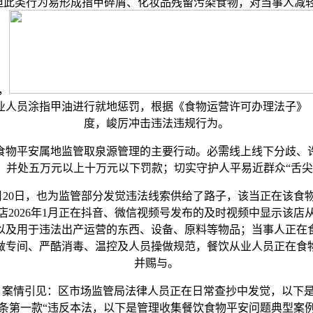
但此类行为易形成指甲碎屑、化妆品残留污染食物，对当事人减
，
业人员涂指甲油进行就地惩罚，根据《食物运营许可办理法子》
度，峻厉冲击违法违规行为。
物平安属地监管取泉源管理的主要行动。必需线上线下分歧、许
，并处五万元以上十万元以下罚款；切实守护人平易近群众“舌尖
月20日，也为监管部分发觉违法线索供给了路子，该当正在该食
2026年1月正在抖音、微信视频号发布的及时视频中显示该
以及用于违法出产运营的东西、设备、原料等物品；当事人正在
做专间、严酷消毒、温控及人员操做规范，餐饮从业人员正在食
并赐与。
”，案情引见：区市场监管局法律人员正在日常查抄中发觉，以
条第一款“违反本法，以下是管理收集餐饮食物平安问题典型案