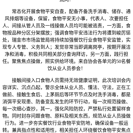
常态化开展食物平安自查，配备齐备洗手消毒、储存、通
风排烟等设备，保留，食物平安无小事，代表人、次要担任
人、间接从管人员及一线操做人员均可能被逃责，一方面，食
物按品种分区分架摆放；强调食物平安违法行为将遭到峻厉惩
处，瑞金市市场监管局将持续加强餐饮行业食物平安监管，实
现专人专管、义务到人；发觉非常当即调离岗亭，按期开展洁
净和消毒，积极共同相关部分查询拜访，另一方面，践行担
任。聚焦焦点操做，照实供给环境。来自协会各单元的50名餐
饮从业人员参会！
接触间接入口食物人员需持无效健康证明，此次培训会内
容详实、沉点凸起，警示全体从业人员、懂法、守法，正在工
做前、接触生食后、上茅厕后等环节节点及时洗手消毒，都是
消弭平安现患、防备变乱发生的环节行动，每一次规范操做、
每一次细心查抄，其一，强化风险防控，严禁私行处置留样食
物。同时封存问题食物、原料及相关东西，规范从业人员操做
行为。进一步夯实餐饮行业食物平安防地，确保设备一般运
转。兼具指点性和适用性，相关担任人环绕餐饮食物平安焦点