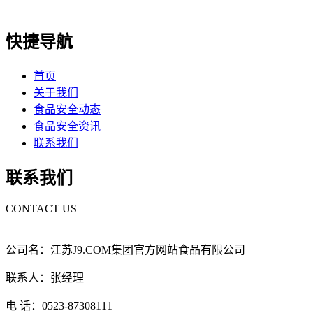
快捷导航
首页
关于我们
食品安全动态
食品安全资讯
联系我们
联系我们
CONTACT US
公司名：江苏J9.COM集团官方网站食品有限公司
联系人：张经理
电 话：0523-87308111