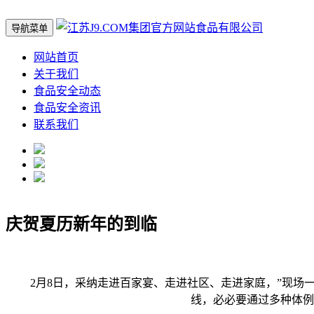
导航菜单
网站首页
关于我们
食品安全动态
食品安全资讯
联系我们
庆贺夏历新年的到临
2月8日，采纳走进百家宴、走进社区、走进家庭，”现场一
线，必必要通过多种体例