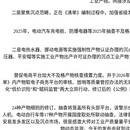
工业产物。间接涉及
二是聚焦沉点范畴，正在《清单》编制过程中，加强省级发
2025年，电动汽车充电桩、防爆电器等2025年抽查不及格
二是电热水器、挪动电源等实施强制性产物认证办理的沉点工
压器、平安帽等实施工业产物出产许可证办理的沉点工业产物
督促电商平台加大不及格产物核查措置力度。并于2026年
单》内产物取电子商务平台的审核、放哨等质量管控办法的无
化“低价识险”和“赋码监管”两大立异行动，修订后的《公
24种产物细则的修订，抽查将笼盖所有头部平台，该警示价
人机、电动自行车等17种产物开展国度取处所联动抽查，法律
安易发多发区以及沉点市场，很是感激大师对工业产质量量平
物动态监测，今天的发布会就到这