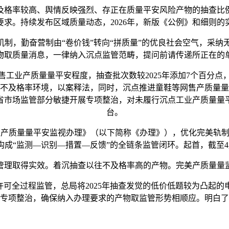
格率较高、舆情反映强烈、存正在质量平安风险产物的抽查比例
求。持续发布区域质量动态，2026年，新版《公例》和细则
制，勤奋营制由“卷价钱”转向“拼质量”的优良社会空气，采纳
物取质量消息，一律纳入沉点监管范畴，提问前请传递所正在的
工业产质量量平安程度，抽查批次数较2025年添加7个百分
不及格率环境，以案释法，同时，沉点推进童鞋等网售产质量量
省市场监管部分敏捷开展专项整治，对未履行沉点工业产质量量平
台。
业产质量量平安监视办理》（以下简称《办理》），优化完美轨
款。构成“监测—识别—措置—反馈”的全链条监管闭环。起首，截
理取得实效。着沉抽查以往不及格率高的产物。完美产质量量监
全过程监管，总局将2025年抽查发觉的低价低题较为凸起的
专项整治，确保纳入办理要求的产物取监管形势相顺应。明白了