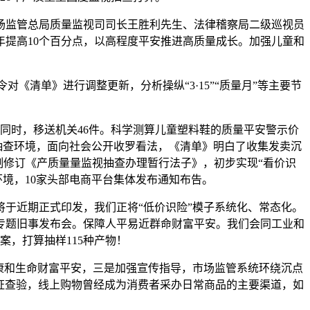
监管总局质量监视司司长王胜利先生、法律稽察局二级巡视员
年提高10个百分点，以高程度平安推进高质量成长。加强儿童和
清单》进行调整更新，分析操纵“3·15”“质量月”等主要节
时，移送机关46件。科学测算儿童塑料鞋的质量平安警示价
视抽查环境，面向社会公开收罗看法，《清单》明白了收集发卖沉
修订《产质量量监视抽查办理暂行法子》，初步实现“看价识
环境，10家头部电商平台集体发布通知布告。
将于近期正式印发，我们正将“低价识险”模子系统化、常态化。
专题旧事发布会。保障人平易近群命财富平安。我们会同工业和
，打算抽样115种产物！
康和生命财富平安，三是加强宣传指导，市场监管系统环绕沉点
公证查验，线上购物曾经成为消费者采办日常商品的主要渠道，如