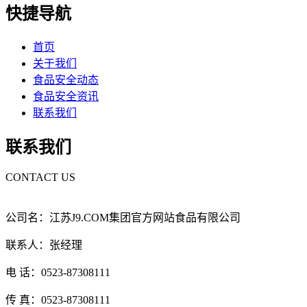
快捷导航
首页
关于我们
食品安全动态
食品安全资讯
联系我们
联系我们
CONTACT US
公司名：江苏J9.COM集团官方网站食品有限公司
联系人：张经理
电 话：0523-87308111
传 真：0523-87308111