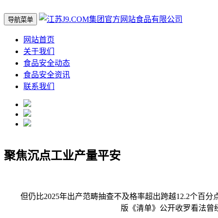
导航菜单
网站首页
关于我们
食品安全动态
食品安全资讯
联系我们
聚焦沉点工业产量平安
但仍比2025年出产范畴抽查不及格率超出跨越12.2个百分
版《清单》公开收罗看法曾