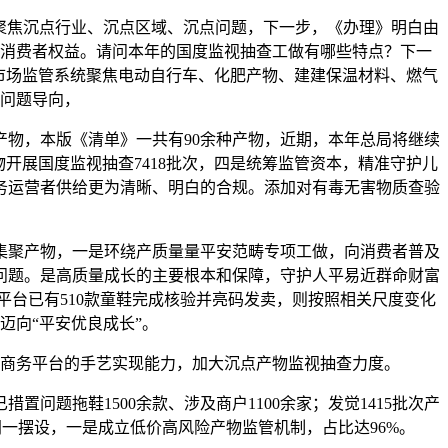
聚焦沉点行业、沉点区域、沉点问题，下一步，《办理》明白由
消费者权益。请问本年的国度监视抽查工做有哪些特点？下一
。市场监管系统聚焦电动自行车、化肥产物、建建保温材料、燃气
问题导向，
物，本版《清单》一共有90余种产物，近期，本年总局将继续
物开展国度监视抽查7418批次，四是统筹监管资本，精准守护儿
务运营者供给更为清晰、明白的合规。添加对有毒无害物质查验
聚产物，一是环绕产质量量平安范畴专项工做，向消费者普及
问题。是高质量成长的主要根本和保障，守护人平易近群命财富
台已有510款童鞋完成核验并亮码发卖，则按照相关尺度变化
迈向“平安优良成长”。
商务平台的手艺实现能力，加大沉点产物监视抽查力度。
拖鞋1500余款、涉及商户1100余家；发觉1415批次产
一摆设，一是成立低价高风险产物监管机制，占比达96%。