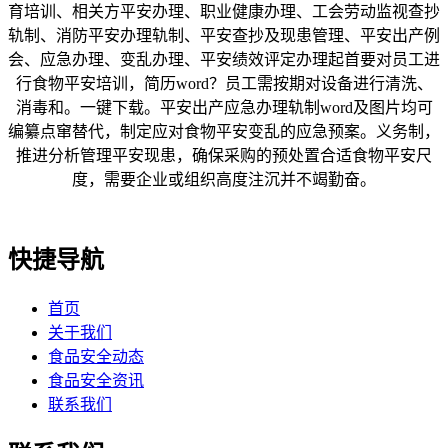
育培训、相关方平安办理、职业健康办理、工会劳动监视查抄
轨制、消防平安办理轨制、平安查抄及现患管理、平安出产例
会、应急办理、变乱办理、平安绩效评定办理起首要对员工进
行食物平安培训，简历word？员工需按期对设备进行清洗、
消毒和。一键下载。平安出产应急办理轨制word及图片均可
编纂点窜替代，制定应对食物平安变乱的应急预案。义务制，
推进分析管理平安现患，确保采购的预处置合适食物平安尺
度，需要企业或组织高度注沉并不竭勤奋。
快捷导航
首页
关于我们
食品安全动态
食品安全资讯
联系我们