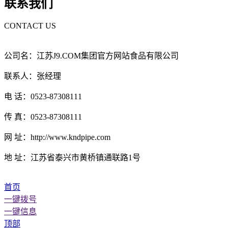
联系我们
CONTACT US
公司名：江苏J9.COM集团官方网站食品有限公司
联系人：张经理
电 话：0523-87308111
传 真：0523-87308111
网 址：http://www.kndpipe.com
地 址：江苏省泰兴市黄桥镇通联路1号
首页
一键拨号
一键信息
顶部