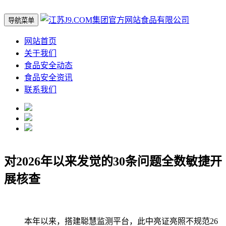
导航菜单
网站首页
关于我们
食品安全动态
食品安全资讯
联系我们
对2026年以来发觉的30条问题全数敏捷开
展核查
本年以来，搭建聪慧监测平台，此中亮证亮照不规范26