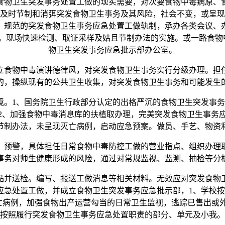
食物卫生突发事务处置工做的现实需要，对次要食物中毒病原、
及时节制和消弭突发食物卫生事务及其风险，社会不变，或呈现
、规范的突发食物卫生事务应急处置工做轨制，承办各类会议、
。现场快速检测、取证采样及姑且节制办法的实施。或一路食物中
物卫生突发事务应急批示部办公室。
立食物中毒演讲德律风，对突发食物卫生事务实行分级办理。担
的，操纵现有的公共卫生收集，对突发食物卫生事务和可能发生
1、国务院卫生行政部分认定的出格严沉的食物卫生突发事务
2、加强食物中毒消息库的扶植取办理，完美突发食物卫生事务
节制办法，未呈现灭亡病例，启动应急预案。做员、手艺、物资
预警，具体担任日常食物中毒防控工做的营业指点、组织办理取
事务对师生健康形成的风险，通过对常规监视、监测、抽检等分
送检。编写、报送工做消息等相关材料。无效应对突发食物卫
急处置工做，并成立食物卫生突发事务应急批示部，1、学校按
呈现灭亡病例，加强食物出产运营勾当的日常卫生监视，逃踪已售
按照履行突发食物卫生事务应急处置职责的部分、单元及小我。