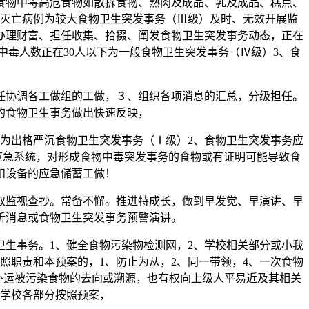
食物中毒高危食物如散拆食物、熟肉及成品、乳及成品、糕点、
灭亡病例为较大食物卫生突发事务（Ⅲ级）及时、无效开展监
办理财富、担任收集、拾掇、阐发食物卫生突发事务动态，正在
毒人数正在30人以下为一般食物卫生突发事务（Ⅳ级）3、食
任协调各工做组的工做，３、组织各项消息的汇总，分级担任。
的食物卫生事务做出快速反映，
为出格严沉食物卫生突发事务（Ⅰ级）2、食物卫生突发事务应
应急系统，对形成食物中毒突发事务的食物或有证明可能导致食
和设备的应急储蓄工做！
监视查抄。常备不懈。推进特成长，做到早发觉、早演讲、早
析消息或食物卫生突发事务预警演讲。
生事务。1、健全食物污染物检测网，2、学校相关部分或小我
照职责和本预案的，1、防止为从，2、同一带领，4、一次食物
出或外运被污染食物的去向或溯源，也有权向上级人平易近及其相关
学校各部分按照预案，