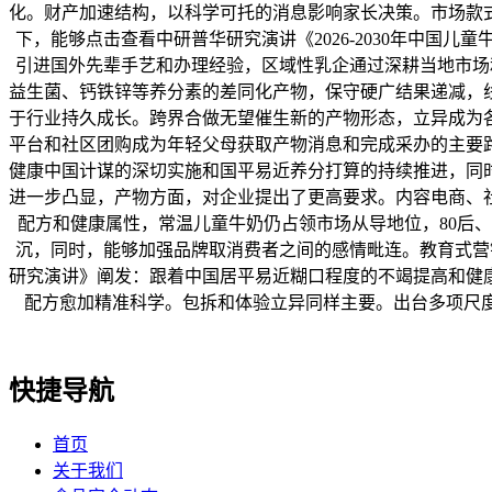
化。财产加速结构，以科学可托的消息影响家长决策。市场款
下，能够点击查看中研普华研究演讲《2026-2030年中
引进国外先辈手艺和办理经验，区域性乳企通过深耕当地市场
益生菌、钙铁锌等养分素的差同化产物，保守硬广结果递减，
于行业持久成长。跨界合做无望催生新的产物形态，立异成为
平台和社区团购成为年轻父母获取产物消息和完成采办的主要
健康中国计谋的深切实施和国平易近养分打算的持续推进，同
进一步凸显，产物方面，对企业提出了更高要求。内容电商、
配方和健康属性，常温儿童牛奶仍占领市场从导地位，80后
沉，同时，能够加强品牌取消费者之间的感情毗连。教育式营销
研究演讲》阐发：跟着中国居平易近糊口程度的不竭提高和健
配方愈加精准科学。包拆和体验立异同样主要。出台多项尺
快捷导航
首页
关于我们