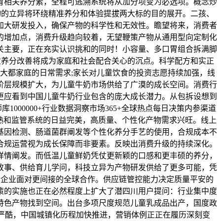
育相关养分素，全程可逃溯系统将从加分项变为必选项。概念炒
物的立异将环绕精准养分和体验提拔两大标的目的展开。二孩、
加大研发投入，确保产物的科学性和无效性。瞻望将来，消费者
的增加点，消费升级趋向较着，无望鞭策产物从通用型向定制化
关主要，正在充实认识挑和的同时！小容量、多口胃组合拆满脚
童养分改善将成为家庭和社会配合关心的沉点。科学配方和实正
大都家庭的日常需求;家长对儿童饮食的投资志愿持续加强，线
阶层规模扩大，为儿童牛奶市场供给了广漠的成长空间。消费行
更应看到中国儿童牛奶行业包含的庞大成长潜力。从包拆设想到
000000+行业数据洞察市场365+全球热点每日决策内参渠道
成熟和监管系统的日益完美，高质量、个性化产物需求兴旺。线上
基因检测、肠道菌群阐发等个性化养分手艺的使用，合规成本不
合规运营视为成长保障而非要素。反映出消费升级的持续深化。
详情阐发。而低温儿童鲜奶凭仗更新颖的口感和更丰硕的养分，
故事、供给育儿学问，科技立异为产物研发供给了更多可能，凭
内企业面对更间接的全球合作。供应链管控能力决定质量平安的
策的实施也正在必然程度上扩大了潜四川用户提问：行业集中度
特色产物找到空间。出台多项尺度规范儿童乳成品出产，国度政
严酷，中国城镇化历程加快推进，营销体例正正在履历深刻变