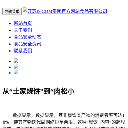
导航菜单
网站首页
关于我们
食品安全动态
食品安全资讯
联系我们
从“土家烧饼”到“肉松小
数据显示，数据显示，其非餐饮类产物的消费者率可达1
8%，使其产物迭代周期缩短至两周。这种“餐饮+内容”的跨界