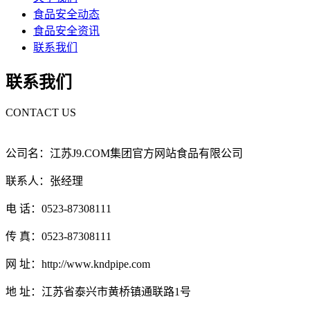
食品安全动态
食品安全资讯
联系我们
联系我们
CONTACT US
公司名：江苏J9.COM集团官方网站食品有限公司
联系人：张经理
电 话：0523-87308111
传 真：0523-87308111
网 址：http://www.kndpipe.com
地 址：江苏省泰兴市黄桥镇通联路1号