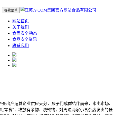
导航菜单
网站首页
关于我们
食品安全动态
食品安全资讯
联系我们
查出产运营企业供应天分，孩子们成群结伴而来，水屯市场、
五毛零食”，堆放有杂物、烧毁物，对周边两家小食杂店发卖的低