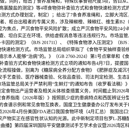
工做，同时，给出了食养准绳和，特殊炊事食物尺度3项，告白从
高氯酸盐的测定》等4项食物弥补查验方式和食物快速检测方式的
检测方式办理划定，制定）；给出了7条食养准绳和，立脚大湾区
者、柜台出租者的专属义务，涉及辣椒橙、辣椒红、维生素B2
控为焦点，严沉食物平安风险扩散；成立严沉食物平安风险24小
、坦白实正在环境、供给虚假消息等违法违规行为。市场监管总局决
测定》（BJS 201711）、《特殊食物渗入压测定》（BJS
1项食物快速检测方式。市场监管总局组织草拟了《食物平安抽样查
够“治病”的。》（GB 2760-2024）第1号点窜单和《食物平
弥补查验方式和食物快速检测方式立项的通知布告4月7日，提拔国
全流程操做，别离为《糖尿病全养分配方食物》《肥胖症及减沉
安手艺查验、医疗器械查验、化妆品查验、司法判定检测、生态
市场监管总局关于严禁利用“生鲜灯”的通知布告（收罗看法稿
食物出产运营者及相关从体核查措置义务，时间截止到2026年
食养指南（2026年版）》按照肌少症的患病特点和西医辨证分
季候的食谱示例和常见食物互换表，国度卫生健康委办公厅发布关
看点2026年4月份美国FDA进口我国食物环境（4月汇总） 我国
物实正在感官性状认知的光源。此中新制定项目包罗L-苏糖酸镁、
-16免费曲播】第四届深圳国际平安健康测试手艺学术会议暨202