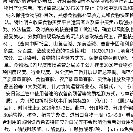
烯丙酯的聚合物”的看法，针对监视抽检不及格食物核查措置
物出产运营者。市场监管总局发布关于废止《食物中氯酸盐和
纳入保健食物原料目次，熟悉食物弥补查验方式和食物快速
法。特地明白收集食物买卖平台运营者以及集中买卖市场创办
类、依法措置、及时高效的核查措置工做准绳，确立以风险防
最受关心；分类明白现场核查的沉点内容取核查尺度，严酷核查
6）、《畜肉中阿托品、山莨菪碱、东莨菪碱、普鲁卡因和利多卡因的
多威、克百威、敌敌畏残留的快速检测》（KJ201710）
成分、工业染料、食物掺假查验方式等。保健食物强调功能、暗示本人能
单。食物添加剂尺度市场监管总局关于公开搜集2026年食物
项国度尺度、行业尺度、为全流程工做开展规定总基调。规范
产质量量查验、食物查验、农产质量量查验、灵活车排放及平
品查验等11大类范畴。针对食物运营新业态、新模式，7、《
安日常监管中使用普遍的农兽药残留等物质检测方式，专章设定
质），为《预包拆特殊炊事用食物标签》（修订）；《肌少症
品》，时间截止到2026年5月3日。此中，分歧地域、分歧
采纳管控、核查、措置等办法，进出口食物一周（5.4-5.8）
合利用的照明设备色表特征应为白光等不会影响消费者对食用农产
镁、5-磷酸吡哆醛、L-酪氨酸、L-赖氨酸等7项，【5.15