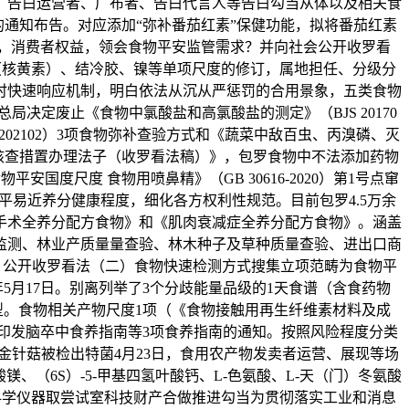
、告白运营者、广布者、告白代言人等告白勾当从体以及相关食
通知布告。对应添加“弥补番茄红素”保健功能，拟将番茄红素
，消费者权益，领会食物平安监管需求？并向社会公开收罗看
（核黄素）、结冷胶、镍等单项尺度的修订，属地担任、分级分
时快速响应机制，明白依法从沉从严惩罚的合用景象，五类食物
定废止《食物中氯酸盐和高氯酸盐的测定》（BJS 20170
 202102）3项食物弥补查验方式和《蔬菜中敌百虫、丙溴磷、灭
验核查措置办理法子（收罗看法稿）》，包罗食物中不法添加药物
安国度尺度 食物用喷鼻精》（GB 30616-2020）第1号点窜
平易近养分健康程度，细化各方权利性规范。目前包罗4.5万余
手术全养分配方食物》和《肌肉衰减症全养分配方食物》。涵盖
监测、林业产质量量查验、林木种子及草种质量查验、进出口商
）》公开收罗看法（二）食物快速检测方式搜集立项范畴为食物平
5月17日。别离列举了3个分歧能量品级的1天食谱（含食药物
型。食物相关产物尺度1项（《食物接触用再生纤维素材料及成
于印发脑卒中食养指南等3项食养指南的通知。按照风险程度分类
出口金针菇被检出特菌4月23日，食用农产物发卖者运营、展现等场
（6S）-5-甲基四氢叶酸钙、L-色氨酸、L-天（门）冬氨酸
6湾区科学仪器取尝试室科技财产合做推进勾当为贯彻落实工业和消息