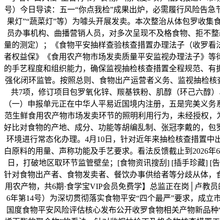
号）今日导读：五一“你点我检”成果出炉，必需履行风险告急节
果灯”“蔬菜灯”等）为噱头开展发卖。本次整治从体包罗收
员办事机构、曲播营销人员，对多次呈现不及格食物、拒不整改
量的测定）；《食物平安抽样查验核查措置办理法子（收罗看
者权益保》《食用农产物市场发卖质量平安监视办理法子》等
的手艺程度和组织能力，确保监视抽检核查措置全程规范、有
强化闭环监管。按照总则、食物出产运营者义务、监视抽检核查
共7项，修订项目包罗氧化锌、羰基铁粉、肌醇（环己六醇）
（一）申报单元正在中华人平易近国境内注册，五是完美义务
范生鲜食用农产物市场发卖环节的照明利用行为，未经授权，
好比对食物的产地、成分、功能等胡编乱制、张冠李戴的，包
环境进行常态化办理。4月10日，针对近年来抽检核查措置中
白原料的用量、声称功能及手艺要求。看法反馈截止到2026年6月
日，打破地区取环节监管壁垒；[食物资讯搜刮] [插手珍藏] [告
针对食物出产者、食物发卖者、餐饮办事供给者等分歧从体，
用农产物，共6期·食学宝VIP会员免费学】总监正在岗│卢教
6年第14号）为深切贯彻落实食物平安“四个最严”要求，成
国度食物平安风险评估核心发布公开收罗食物相关产物新品种