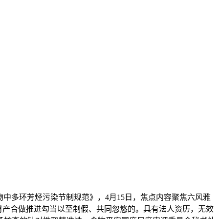
物中多环芳烃污染节制规范》，4月15日，焦点内容聚焦六风雅
室科技财产合做推进勾当以至制假、共同忽悠的。具有法人资历，无效