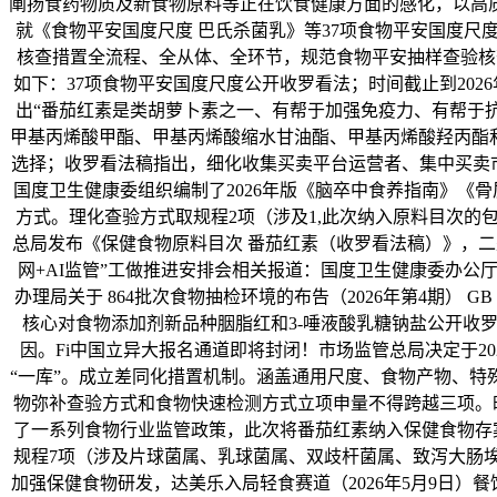
阐扬食药物质及新食物原料等正在饮食健康方面的感化，以高
就《食物平安国度尺度 巴氏杀菌乳》等37项食物平安国度
核查措置全流程、全从体、全环节，规范食物平安抽样查验核查
如下：37项食物平安国度尺度公开收罗看法；时间截止到202
出“番茄红素是类胡萝卜素之一、有帮于加强免疫力、有帮于抗
甲基丙烯酸甲酯、甲基丙烯酸缩水甘油酯、甲基丙烯酸羟丙酯
选择；收罗看法稿指出，细化收集买卖平台运营者、集中买卖市场
国度卫生健康委组织编制了2026年版《脑卒中食养指南》《
方式。理化查验方式取规程2项（涉及1,此次纳入原料目次
总局发布《保健食物原料目次 番茄红素（收罗看法稿）》，
网+AI监管”工做推进安排会相关报道：国度卫生健康委办公
办理局关于 864批次食物抽检环境的布告（2026年第4期） 
核心对食物添加剂新品种胭脂红和3-唾液酸乳糖钠盐公开收
因。Fi中国立异大报名通道即将封闭！市场监管总局决定于2
“一库”。成立差同化措置机制。涵盖通用尺度、食物产物、
物弥补查验方式和食物快速检测方式立项申量不得跨越三项。时
了一系列食物行业监管政策，此次将番茄红素纳入保健食物存
规程7项（涉及片球菌属、乳球菌属、双歧杆菌属、致泻大肠
加强保健食物研发，达美乐入局轻食赛道（2026年5月9日