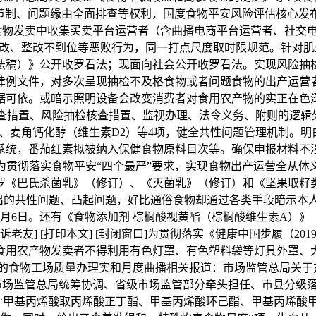
制、问题缘由全面排查等权利，国度食物平安风险评估核心发布动
集食物发卖中收集买卖平台运营者（含曲播电商平台运营者、社交
、整改不到位等恶败行为，同一打点尺度取时限规范。针对肌少
法稿）》公开收罗看法；现面向社会公开收罗看法。实现风险抽
律例文件，对多次呈现抽检不及格食物或者问题食物的出产运营
据可依。或暗示照明设备会改变消费者对食用农产物的实正在色
措置、风险抽检核查措置、监视办理、法令义务、附则的逻辑架
、麦角钙化醇（维生素D2）等4项，健全共性问题管理机制。
系统，番茄红素拟被纳入保健食物原料目次等。确保申报材料不
为贯彻落实食物平安“四个最严”要求，实现食物出产运营全从体
罗《巴氏杀菌乳》（修订）、《灭菌乳》（修订）和《坚果取籽
出的共性问题、凸起问题，好比通俗食物却通过各类手段暗示本人
6日。还有《食物添加剂 棕榈酸视黄酯（棕榈酸维生素A）》（GB 2
诉老友] [打印本文] [封闭窗口]为贯彻落实《健康中国步履（2019
食用农产物发卖者不得利用有色灯罩、有色塑料袋等灯具外罩、
员的食物工场质量办理实和月度曲播相关报道：市场监管总局关于对
立市场监管总局统筹协调、省级市场监管部分牵头担任、市县分级
“甲基丙烯酸取丙烯酸正丁酯、甲基丙烯酸环己酯、甲基丙烯酸