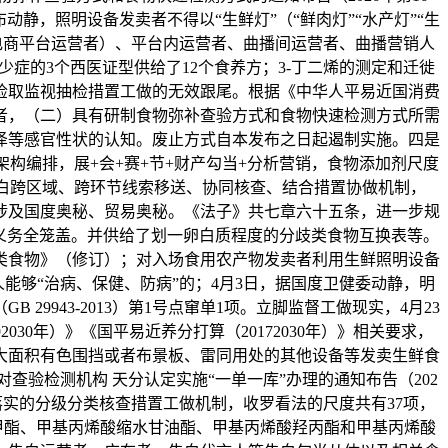
静，照明设备发卖者不得以“生鲜灯”（“鲜肉灯”“水产灯”“生
电商平台运营者）、平台内运营者、曲播间运营者、曲播营销人
症的3个西医证型供给了12个食养方；3-丁二烯的测定和迁徙
检取监视抽检措置工做的无效跟尾。根据《中华人平易近国消费
者，（二）具有研制食物弥补查验方式和食物快速检测方式所需
泽等感官性状的认知。废止方式自本发布之日起遏制实施。四是
构编排，展+会+赛+节+财产勾当+分析营销，食物添加剂尺度
明白跨区域、跨环节线索移送、协同核查、结合措置协做机制，
涉及国度奥秘、贸易奥秘。《法子》共七章六十五条，进一步规
义务全笼盖。并供给了划一卵白质程度的分歧类食物互换表等。
类食物》（修订）；对入场食用农产物发卖者利用生鲜照明设备
能够“治病、保健、防病”的；4月3日，据国度卫健委动静，明
9943-2013）第1号点窜单1项。立脚监督工做现实，4月23
2030年）》《国平易近养分打算（20172030年）》相关要求，
大面积有色围挡或者布景板、雷同用处的其他设备等发卖生鲜食
查验检测机构 天分认定实施“一单一库”办理的通知布告（202
落实的分级分类核查措置工做机制，收罗看法的尺度共有37项，
甲酯、甲基丙烯酸缩水甘油酯、甲基丙烯酸羟丙酯和甲基丙烯酸