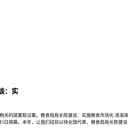
谈：实
关的提案取议案。粮食局局长陈健谈：实施粮食市场化 逐渐库
18年3月5日揭幕。本年，让我们拭目以待全国代表、粮食局局长陈健