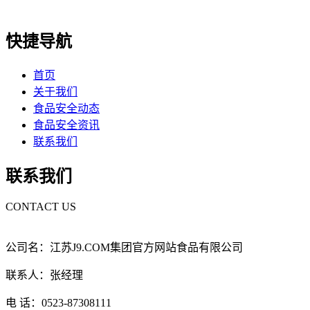
快捷导航
首页
关于我们
食品安全动态
食品安全资讯
联系我们
联系我们
CONTACT US
公司名：江苏J9.COM集团官方网站食品有限公司
联系人：张经理
电 话：0523-87308111