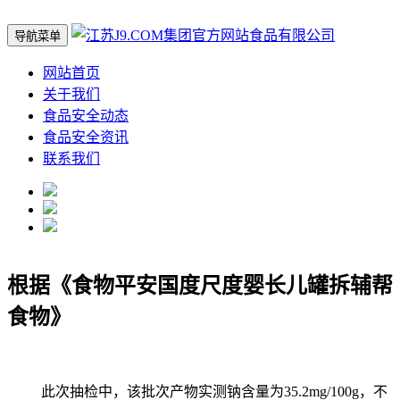
导航菜单
网站首页
关于我们
食品安全动态
食品安全资讯
联系我们
根据《食物平安国度尺度婴长儿罐拆辅帮
食物》
此次抽检中，该批次产物实测钠含量为35.2mg/100g，不