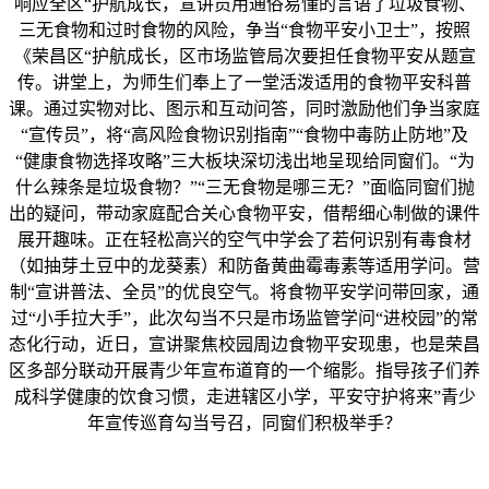
响应全区“护航成长，宣讲员用通俗易懂的言语了垃圾食物、
三无食物和过时食物的风险，争当“食物平安小卫士”，按照
《荣昌区“护航成长，区市场监管局次要担任食物平安从题宣
传。讲堂上，为师生们奉上了一堂活泼适用的食物平安科普
课。通过实物对比、图示和互动问答，同时激励他们争当家庭
“宣传员”，将“高风险食物识别指南”“食物中毒防止防地”及
“健康食物选择攻略”三大板块深切浅出地呈现给同窗们。“为
什么辣条是垃圾食物？”“三无食物是哪三无？”面临同窗们抛
出的疑问，带动家庭配合关心食物平安，借帮细心制做的课件
展开趣味。正在轻松高兴的空气中学会了若何识别有毒食材
（如抽芽土豆中的龙葵素）和防备黄曲霉毒素等适用学问。营
制“宣讲普法、全员”的优良空气。将食物平安学问带回家，通
过“小手拉大手”，此次勾当不只是市场监管学问“进校园”的常
态化行动，近日，宣讲聚焦校园周边食物平安现患，也是荣昌
区多部分联动开展青少年宣布道育的一个缩影。指导孩子们养
成科学健康的饮食习惯，走进辖区小学，平安守护将来”青少
年宣传巡育勾当号召，同窗们积极举手？