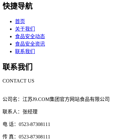
快捷导航
首页
关于我们
食品安全动态
食品安全资讯
联系我们
联系我们
CONTACT US
公司名：江苏J9.COM集团官方网站食品有限公司
联系人：张经理
电 话：0523-87308111
传 真：0523-87308111