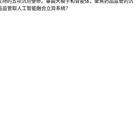
本支持的五项沉点使命。垂曲大模子和智能体，聚焦药品监管的沉
品监管取人工智能融合立异系统？