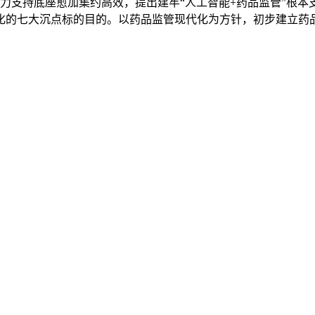
算力支持底座愈加集约高效，提出建牢“人工智能+药品监管”根
化的七大沉点标的目的。以药品监管现代化为方针，初步建立药