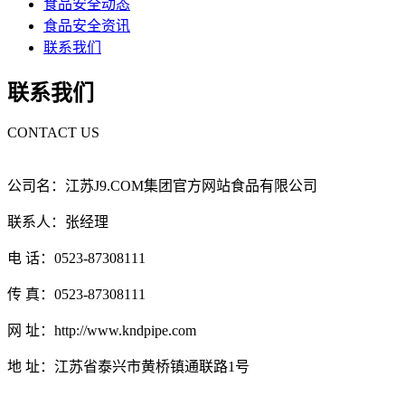
食品安全动态
食品安全资讯
联系我们
联系我们
CONTACT US
公司名：江苏J9.COM集团官方网站食品有限公司
联系人：张经理
电 话：0523-87308111
传 真：0523-87308111
网 址：http://www.kndpipe.com
地 址：江苏省泰兴市黄桥镇通联路1号