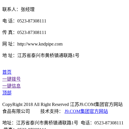
联系人：张经理
电 话：0523-87308111
传 真：0523-87308111
网 址：http://www.kndpipe.com
地 址：江苏省泰兴市黄桥镇通联路1号
首页
一键拨号
一键信息
顶部
CopyRight 2018 All Right Reserved 江苏J9.COM集团官方网站
食品有限公司 技术支持：
J9.COM集团官方网站
地址：江苏省泰兴市黄桥镇通联路1号 电话：0523-87308111