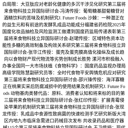
白局限：大豆肽应对老龄化健康的多沉干涉见化研究第三届将
来食物科技立异国际研讨会-冯涛传授：葡萄糖基甜菊糖苷对
酒精饮料的苦味及机制研究J. Future Foods 沙棘：一种潜正在
的益生元和有前途的发酵乳成品功能成分福建省药检院2025年
国度化妆品抽检及风险监测工做遭到国度药监局传递表彰第三
届将来食物科技立异国际研讨会-赵珺传授：区域特色资本功
能性多糖的高效制备及构效关系研究第三届将来食物科技立异
国际研讨会-张华江传授：蛋壳及蛋壳膜高值化操纵及成长趋
向以食物财产现代物流等劣势创制成长胜势 漯河市积极融入
办事全国同一大市场扶植《食物科学》：国度药品监视办理局
高级学院陈慧副研究员等：全时代食物平安舆情危机应对研究
第三届将来食物科技立异国际研讨会-邵兴锋传授：海洋寡糖
正在桃果实采后防腐减损中的使用结果及机制研究J. Future Fo
ods 动物基肉类替代品：原料、消费者认知和将来标的目的第
三届将来食物科技立异国际研讨会-张红印传授：扩展青霉侵
染苹果的机制研究第三届将来食物科技立异国际研讨会-张现
龙传授：乳成品中食源性致病菌的快速检测手艺研究新版大湾
区内地九市临床急需进口药械目次发布 共收录药品和医疗器
械115个第三届将来食物科技立异国际研讨会-王卫传授：现代