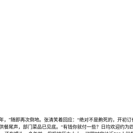
年，”随即再次倒地。张清笑着回应：“绝对不是齁死的，开初订
供餐尾声，部门菜品已见底。“有钱你就付一些？日均欢迎约为