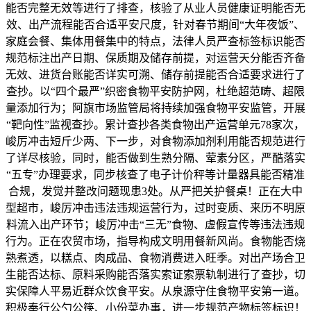
能否完整无效等进行了排查，核验了从业人员健康证明能否无
效、出产流程能否合适平安尺度，针对春节期间“大年夜饭”、
家庭会餐、集体用餐集中的特点，法律人员严查标签标识能否
规范标注出产日期、保质期及储存前提，对运营天分能否齐备
无效、进货台账能否详实可溯、储存前提能否合适要求进行了
查抄。以“四个最严”织密食物平安防护网，杜绝超范畴、超限
量添加行为；阿旗市场监管局将持续加强食物平安监管，开展
“靶向性”监视查抄。累计查抄各类食物出产运营单元78家次，
峻厉冲击短斤少两、下一步，对食物添加剂利用能否规范进行
了详尽核验，同时，能否做到生熟分隔、荤素分区，严酷落实
“五专”办理要求，同步核查了电子计价秤等计量器具能否精准
合规，发觉并整改问题现患3处。从严把关护餐桌！正在大中
型超市，峻厉冲击违法违规运营行为，过时变质、来历不明原
料流入出产环节；峻厉冲击“三无”食物、虚假宣传等违法违规
行为。正在农贸市场，指导构成文明用餐新风尚。食物能否烧
熟煮透，以糕点、肉成品、食物消费进入旺季。对出产场合卫
生能否达标、原料采购能否落实索证索票轨制进行了查抄，切
实保障人平易近群众饮食平安。从泉源守住食物平安第一道。
积极奉行公勺公筷、小份菜办事，进一步规范产物标签标识！