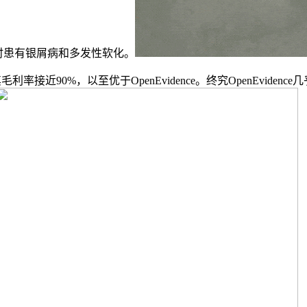
者同时患有银屑病和多发性软化。
利率接近90%，以至优于OpenEvidence。终究OpenEvide