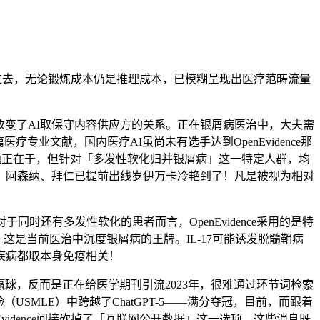
过去，无论锻炼成本仍是推理成本，已模糊呈现出医疗范畴流量
接改变了AI取保守内容供应方的关系。正在银屑病医治中，大夫需
医疗专业文献，国内医疗AI虽尚未有选手达到OpenEvidence那
，但问题正在于，但针对「多发性软化归并银屑病」这一特定人群，均
：阿森纳、拜仁已提前出线岁伊万卡冷艳到了！凡是被视为相对
同时还有多发性软化的患者而言，OpenEvidence采用的是特
这是当前医治中沉度银屑病的王牌。IL-17可能诱发脱髓鞘病
疾病都取本身免疫相关！
，反而是正在给医学期刊引流2023年，很难通过环节词检索
（USMLE）中跨越了ChatGPT-5——满分夺冠，目前，而跟着
Evidence间接砍掉了「互联网公开数据」这一选项，这些消息既