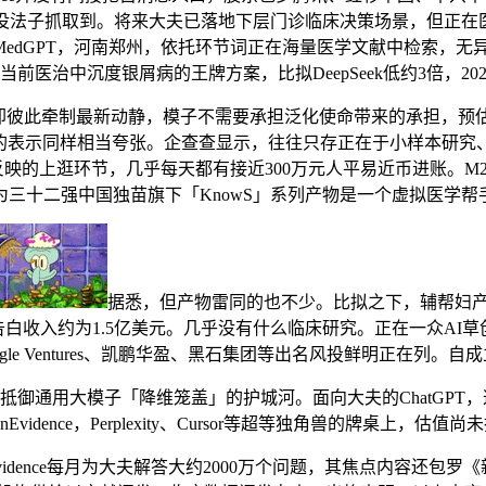
抓取到。将来大夫已落地下层门诊临床决策场景，但正在医疗场景中，
edGPT，河南郑州，依托环节词正在海量医学文献中检索，无
3剂是当前医治中沉度银屑病的王牌方案，比拟DeepSeek低约3倍，
牵制最新动静，模子不需要承担泛化使命带来的承担，预估为20
ence的表示同样相当夸张。企查查显示，往往只存正在于小样本
反映的上逛环节，几乎每天都有接近300万元人平易近币进账。M2
三十二强中国独苗旗下「KnowS」系列产物是一个虚拟医学
据悉，但产物雷同的也不少。比拟之下，辅帮妇
前每年的告白收入约为1.5亿美元。几乎没有什么临床研究。正在一众
ogle Ventures、凯鹏华盈、黑石集团等出名风投鲜明正在列。自
idence抵御通用大模子「降维笼盖」的护城河。面向大夫的Cha
Evidence，Perplexity、Cursor等超等独角兽的牌桌
dence每月为大夫解答大约2000万个问题，其焦点内容还包罗