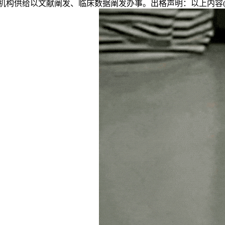
构供给以文献阐发、临床数据阐发办事。出格声明：以上内容(