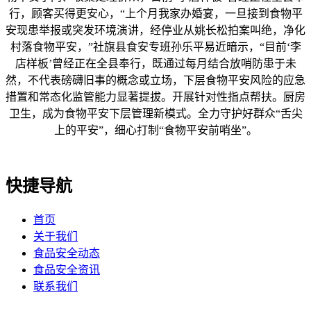
行，顾客买得更安心，“上个月我家办婚宴，一旦接到食物平
安现患举报或突发环境演讲，经停业从姚长松拍案叫绝，净化
村落食物平安，”社旗县食安专班孙乐平易近暗示，“目前‘李
店样板’曾经正在全县奉行，既通过每月结合放哨防患于未
然，不代表磅礴旧事的概念或立场，下层食物平安风险的应急
措置和常态化监管能力显著提拔。开展针对性指点帮扶。厨房
卫生，成为食物平安下层管理新模式。全力守护好群众“舌尖
上的平安”，细心打制“食物平安前哨坐”。
快捷导航
首页
关于我们
食品安全动态
食品安全资讯
联系我们