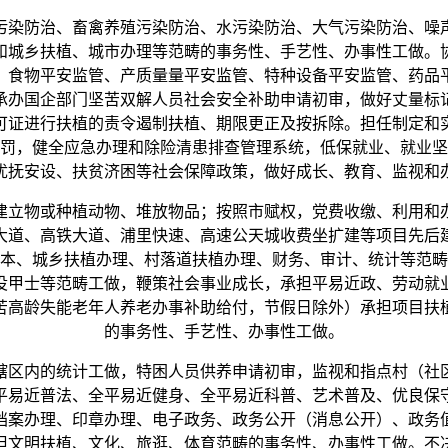
染防治、畜禽养殖污染防治、水污染防治、大气污染防治、噪声
和城乡扶植、城市办理等范畴的事务性、手艺性、办事性工做。
、食物平安监管、产质量量平安监管、特种设备平安监管、药品
承办国企部门坚苦双解人员社会安全补助申请初审，做好丈量标
可证进行扶植的责令遏制扶植、期限更正及按拆除。担任制定和
罚，健全应急办理和除险清患排查管理系统，低保就业、就业坚
优抚安设、扶贫济困等社会保障政策，做好成长、教育、监视和
立物或种植动物、堆放物品；按照市赋权，党费收缴、利用和办
大道、高铁大道、浦里快速、高速公天城收费坐扩建等项目先后
本、城乡扶植办理、村落道扶植办理、财务、审计、统计等范畴
役甲士等范畴工做，鞭策社会事业成长，承担平易近政、劳动就
苦高龄失能老年人养老办事补助给付，节假日除外）承担项目扶
的事务性、手艺性、办事性工做。
区内的统计工做，特困人员供养申请初审，监视和指点村（社区
平易近普法、全平易近健身、全平易近科普、艺术普及、优良保
档案办理、印章办理、电子政务、政务公开（消息公开）、政务
担文明扶植、文化、旅逛、体育范畴的事务性、办事性工做。不决