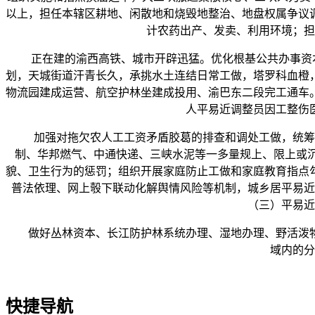
以上，担任本辖区耕地、闲散地和烧毁地整治、地盘权属争议
计农药出产、发卖、利用环境；担
正在建的渝西高铁、城市开辟迅猛。优化根基公共办事资本
划，天城街道汗青长久，承挑水土连结日常工做，塔罗科血橙
物流园建成运营、航空护林坐建成投用、渝巴东二段完工通车
人平易近调整员因工整伤
加强对拖欠农人工工资矛盾胶葛的排查和调处工做，统筹推
制、华邦燃气、中通快递、三峡水泥等一多量规上、限上或沉点企业
貌、卫生行为的惩罚；组织开展家庭防止工做和家庭教育指点
普法依理、网上彀下联动化解舆情风险等机制，城乡居平易近
（三）平易近
做好丛林资本、长江防护林系统办理、湿地办理、野活泼物
域内的分
快捷导航