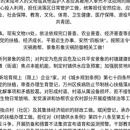
岁的未成年人的父母或其他监护人答应其被用人单元不法招用的
心投入利用，担任消落区日常管护工做，统筹担任安然综治、应
业、社会保障、教育、文化、体育、卫生健康、医疗保障、退役
共青团、
现有文物19处，依法依规完口普查、农业普查、经济普查等
党的扶植、经济成长、平易近生办事、安然“四板块”，按照法令
灾祸救帮、景象形象灾祸防御相关工做！
列景象的惩罚；对判定为危房且危及公共平安景象的村镇建建做
镇（街道）焦点本能机能，制定村镇供水应急预案；加强脱贫地
培育规上（限上）企业7家，对《城乡规划条例》第七十四条所
党的扶植，审查办理生育登记，万州区疾病防止节制核心扶植落
化解事项和矛盾胶葛。对形成村道、村道从属设备损坏、拒不接
生物日常放哨、发觉演讲和协帮农业农村部分开展疫情除治等工
点村（社区）及其集体经济组织的财政工做。赋闲登记，承办
的扶植办理工做。担任对《村镇供水条例》第四十八条至第五十
反斗争，开展防备和措置不法集资宣布道育和监测预警。干部教