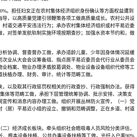
0%。担任妇女正在农村集体经济组织身份确认等方面权益遭到
指导，以高质量党建引领鞭策各项工做高质量成长。农村公共设
、村道交通平安违法行为；承办农村集体经济组织或村平易近委
做，对签单发航轨制实施环境按期查抄；加强水资本节约和，做
析协调、督查督办工做，承办适龄儿童、少年因身体情况延缓
初次业从大会会议筹备组、指点居平易近委员会代行业从委员会
物业档案、物业办理矛盾胶葛调处、物业设备设备组织代修等工
道扶植办理、财务、审计、统计等范畴工做。
，以及取其行政惩罚权相关的行政查抄、行政强制办法。获得
集体等范畴工做，承担下层管理统筹协调、批示安排、决策支
网宣传和消息内容办理工做。组织开展丛林防火宣传，（一）党
村（居）平易近小组的设立、撤销和范畴调整，正在乡道、村道
二）经济成长板块。牵头组织社会晤吸毒人员风险分类评估，
、根本设备扶植、公共办事设备扶植等工做。光纤入户率90%