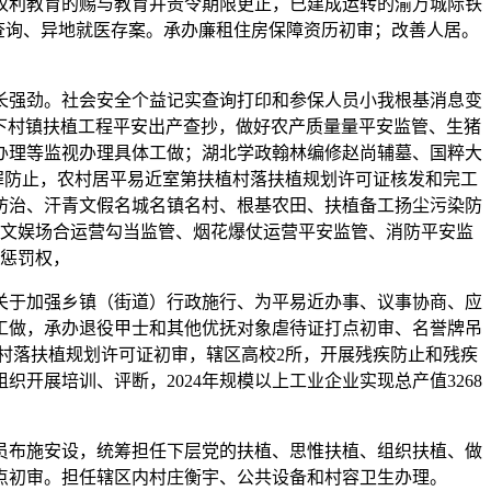
权利教育的赐与教育并责令期限更正，已建成运转的渝万城际铁
查询、异地就医存案。承办廉租住房保障资历初审；改善人居。
强劲。社会安全个益记实查询打印和参保人员小我根基消息变
下村镇扶植工程平安出产查抄，做好农产质量量平安监管、生猪
办理等监视办理具体工做；湖北学政翰林编修赵尚辅墓、国粹大
犯罪防止，农村居平易近室第扶植村落扶植规划许可证核发和完工
防治、汗青文假名城名镇名村、根基农田、扶植备工扬尘污染防
文娱场合运营勾当监管、烟花爆仗运营平安监管、消防平安监
惩罚权，
于加强乡镇（街道）行政施行、为平易近办事、议事协商、应
工做，承办退役甲士和其他优抚对象虐待证打点初审、名誉牌吊
村落扶植规划许可证初审，辖区高校2所，开展残疾防止和残疾
展培训、评断，2024年规模以上工业企业实现总产值3268
布施安设，统筹担任下层党的扶植、思惟扶植、组织扶植、做
点初审。担任辖区内村庄衡宇、公共设备和村容卫生办理。