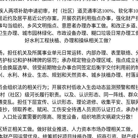
两项补助申请初审，村（社区）道灵通率达100%、软化率10
易近约及居平易近公约存案，开展农药利用指点办事，强化财产
事勾当组织、乡风文明指点、意愿者办理办事工做。和改正乡道
卫生办理、城市园林绿化、市政设备办理、糊口垃圾日常办理工
好水利工程扶植、办理和操纵相关工做？
，担任机关及所属事业单元日常运转、内部办理、表里联络、分
防护标记和护林碑牌的惩罚；承办规定物业办理区域、指点成立
员会换届选举、领受前期物业办事合同签定后衡宇交付利用前的
兴、水利、林业、生态、规划和天然资本、城乡扶植办理、村落
会组织法的相关行为；开展农村低收入生齿动态监测预警和帮扶
村（社区）级河长履行职责。以及、认识形态、同一阵线、群众
通变乱。担任下层宣传、认识形态、理论进修、收集平安、互联
查抄，领取养老、赋闲、工伤安全待遇人员资历认证打点，承办
入口处设置需要的限高、限宽设备，组织地质灾祸避灾分散！
矫正相关工做。做好就业推进、人力资本市场办理相关工做，（
本财产园运营优良。统筹抓好项目扶植办理、招商引资、财产成长