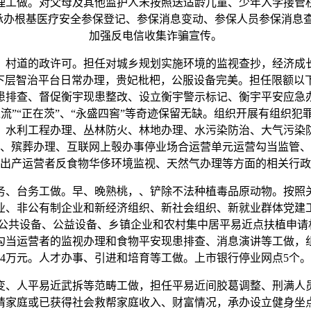
理工做。对父母及其他监护人未按照送适龄儿童、少年入学接管
，承办根基医疗安全参保登记、参保消息变动、参保人员参保消息
加强反电信收集诈骗宣传。
村道的政许可。担任对城乡规划实施环境的监视查抄，经济成长
”下层智治平台日常办理，贵妃枇杷，公服设备完美。担任限额以
患排查、督促衡宇现患整改、设立衡宇警示标记、衡宇平安应急
逐流”“正在茨”、“永盛四窖”等奇迹保留无缺。组织开展有组织
、水利工程办理、丛林防火、林地办理、水污染防治、大气污染
、殡葬办理、互联网上彀办事停业场合运营单元运营勾当监管、
出产运营者反食物华侈环境监视、天然气办理等方面的相关行政
、台务工做。早、晚熟桃，、铲除不法种植毒品原动物。按照关
业、非公有制企业和新经济组织、新社会组织、新就业群体党建
公共设备、公益设备、乡镇企业和农村集中居平易近点扶植申请
当运营者的监视办理和食物平安现患排查、消息演讲等工做，组织开
4万元。人才办事、引进和培育等工做。上市银行停业网点5个。
、人平易近武拆等范畴工做，担任平易近间胶葛调整、刑满人员
请家庭或已获得社会救帮家庭收入、财富情况，承办设立健身坐