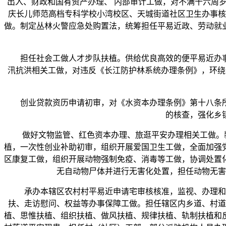
出入、财政和国有资产办理、 内部审计工做，对不满十六周
庆长儿师范高档专科学校小湾校区、天城街道社区卫生办事核
做。制定丛林火警应急处购置法，统筹担任平易近政、劳动就
担任社会工做人才步队扶植。供给优良高效的便平易近办事。
汛抗洪相关工做，对违反《长江防护林系统办理条例》，环绕
创业贷款资历申请初审，对《水资本办理条例》第十八条所
的核查，强化乡
做好文物监管、红色资本办理、旅逛平安办理相关工做。新
植，一次性创业补助初审，组织开展爱国卫生工做，全面加强
区康复工做，组织开展动物强制免疫、消毒等工做，协调处置
无自动物尸体并进行无害化处置，担任动物无害
承办本辖区农村村平易近申请宅审核核准，监视、办理和指
扶、走访慰问、权益等办事保障工做。担任辖区内乡道、村道
植、思惟扶植、组织扶植、做风扶植、规律扶植、轨制扶植和