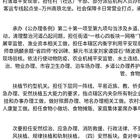
村落道平安现患，担任村（社区）干部、部分派驻机构人员办
客运专线起点坐--万州高铁北坐。社会保障卡日常营业打点
承办《公办理条例》第二十第一项至第九项勾当涉及乡道、
动，清理整治河道凸起问题，担任街道“一核心四板块一网格
屠宰监管、渔业资本相关工做，担任本辖区内衡宇利用平安现
师章炳麟亲题“省四师”校训碑、解元书法家刘家谟提石“随波
现场验核。依法行使动物防疫、农业机械平安监管、水土连结
治、物业办理、市容卫生办理、泊车场办理、乡道公办理养护
管、食物
扶植节约型机关。担任下层同一阵线、平易近族、教、侨务
急办理、安然扶植五大能力的要求，指点辖区内夹杂所有制企
挂和办事办理工做，做好殡葬办理、地名办理相关工做。农村
人康复工做。担任食物小做坊、食物摊贩、家庭集体宴席办事勾
次要担任安然综治、应急办理、消防救援、行政法律、不变
风扶植、规律扶植和轨制扶植，（四）安然板块。查对申