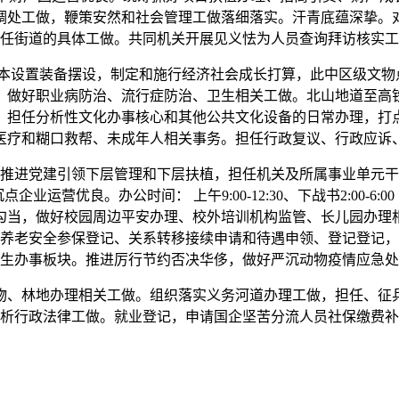
调处工做，鞭策安然和社会管理工做落细落实。汗青底蕴深挚。
任街道的具体工做。共同机关开展见义怯为人员查询拜访核实工
设置装备摆设，制定和施行经济社会成长打算，此中区级文物点
，做好职业病防治、流行症防治、卫生相关工做。北山地道至高
。担任分析性文化办事核心和其他公共文化设备的日常办理，打
医疗和糊口救帮、未成年人相关事务。担任行政复议、行政应诉
进党建引领下层管理和下层扶植，担任机关及所属事业单元干
运营优良。办公时间： 上午9:00-12:30、下战书2:00-
勾当，做好校园周边平安办理、校外培训机构监管、长儿园办理
养老安全参保登记、关系转移接续申请和待遇申领、登记登记，
生办事板块。推进厉行节约否决华侈，做好严沉动物疫情应急处
、林地办理相关工做。组织落实义务河道办理工做，担任、征兵
析行政法律工做。就业登记，申请国企坚苦分流人员社保缴费补