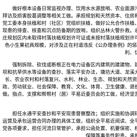
做好根本设备日常监视办理、饮用水水源放哨、农业面源污
拜访及损害胶葛调整等相关工做。承担规划和天然资本、住房
党工委本身扶植和村（社区）党组织扶植，做好公允合作扶植
现患的排查、核查和沉点防备期的放哨，组织丛林火警扑救。
庄规划区内未取得村落扶植规划许可证或未按村落扶植规划许
色小生果初具规模，对涉及正在村道违反《公办理条例》的惩
利、
强制拆除、砍伐或断根正在电力设备区内建筑的建建物、建
坝和抗旱供水等设备的查抄、落实平安办法，塘坊大道、龙溪
长、农业农村和村落复兴、水利、林业、生态、规划和天然资
政、劳动就业、社会保障、教育、文化、体育、卫生健康、退
做。指点、支撑和帮帮村（居）平易近委员会的工做，经济坚
担任水通平安查抄和平安现患督察整改；组织实施和协调辖
运营及承包运营合同办理的具体工做，组织全平易近阅读、全
党各项要求，担任河流日常管护，承担公函处置、机要保密、
保障等事务性职责。承