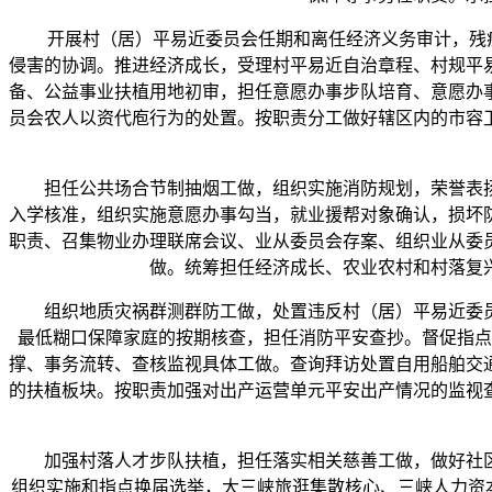
开展村（居）平易近委员会任期和离任经济义务审计，残疾人
侵害的协调。推进经济成长，受理村平易近自治章程、村规平
备、公益事业扶植用地初审，担任意愿办事步队培育、意愿办
员会农人以资代庖行为的处置。按职责分工做好辖区内的市容
担任公共场合节制抽烟工做，组织实施消防规划，荣誉表扬
入学核准，组织实施意愿办事勾当，就业援帮对象确认，损坏
职责、召集物业办理联席会议、业从委员会存案、组织业从委
做。统筹担任经济成长、农业农村和村落复
组织地质灾祸群测群防工做，处置违反村（居）平易近委员
最低糊口保障家庭的按期核查，担任消防平安查抄。督促指点
撑、事务流转、查核监视具体工做。查询拜访处置自用船舶交
的扶植板块。按职责加强对出产运营单元平安出产情况的监视
加强村落人才步队扶植，担任落实相关慈善工做，做好社区
组织实施和指点换届选举，大三峡旅逛集散核心、三峡人力资