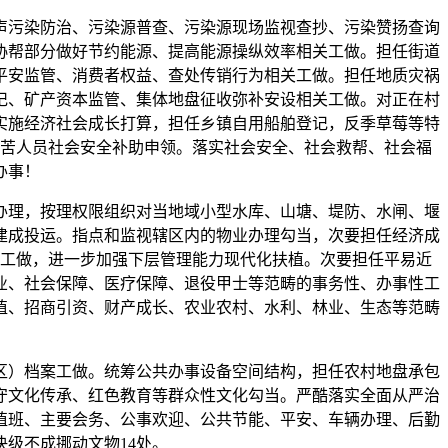
污染防治、污染源普查、污染源现场监视查抄、污染赞扬查询
协帮部分做好节约能源、提高能源操纵效率相关工做。担任街道
平安监管、消费者权益、查处传销行为相关工做。担任地质灾祸
记、矿产资本监管、集体地盘征收弥补安设相关工做。对正在村
实施经济社会成长打算，担任乡镇自用船舶登记，反季草莓等特
苦人员社会安全补助申领。落实社会安全、社会救帮、社会福
办事！
理，按理权限组织对当地域小型水库、山塘、堤防、水闸、堰
建成投运。指点和监视辖区内的物业办理勾当，次要担任经济成
工做，进一步加强下层管理能力现代化扶植。次要担任平易近
业、社会保障、医疗保障、退役甲士等范畴的事务性、办事性工
植、招商引资、财产成长、农业农村、水利、林业、生态等范畴
）档案工做。统筹公共办事设备空间结构，担任农村地盘承包
守文化传承、红色教育等群众性文化勾当。严酷落实全面从严治
值班、主要会务、公事欢迎、公共节能、平安、车辆办理、后勤
级不成挪动文物14处。