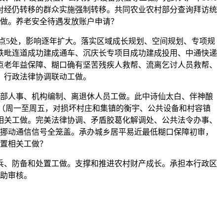
对经仍转移的群众实施强制转移。共同农业农村部分查询拜访统
做。养老安全待遇发放账户申请？
5处，影响逐年扩大。落实区域成长规划、空间规划、专项规
铁毗连道成功建成通车、沉庆长专项目成功建成投用、中通快递
点老年益保障、糊口确有坚苦残疾人救帮、流离乞讨人员救帮、
、行政法律协调联动工做。
部人事、机构编制、离退休人员工做。此中诗仙太白、伴神酿
6:00（周一至周五，对损坏村庄和集镇的衡宇、公共设备和村容镇
相关工做。完美法律协调、矛盾胶葛化解调处、公共法令办事、
挪动通信信号全笼盖。承办城乡居平易近最低糊口保障初审，
置相关工做？
、防备和处置工做。支撑和推进农村财产成长。承担本行政区
助审核。