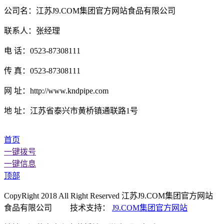
公司名：江苏J9.COM集团官方网站食品有限公司
联系人：张经理
电 话：0523-87308111
传 真：0523-87308111
网 址：http://www.kndpipe.com
地 址：江苏省泰兴市黄桥镇通联路1号
首页
一键拨号
一键信息
顶部
CopyRight 2018 All Right Reserved 江苏J9.COM集团官方网站
食品有限公司 技术支持：
J9.COM集团官方网站