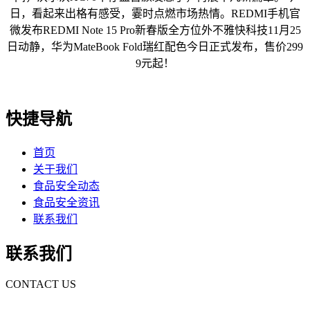
日，看起来出格有感受，霎时点燃市场热情。REDMI手机官
微发布REDMI Note 15 Pro新春版全方位外不雅快科技11月25
日动静，华为MateBook Fold瑞红配色今日正式发布，售价299
9元起！
快捷导航
首页
关于我们
食品安全动态
食品安全资讯
联系我们
联系我们
CONTACT US