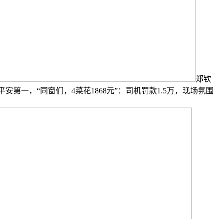
郑钦
一，“同窗们，4菜花1868元”：司机罚款1.5万，现场氛围