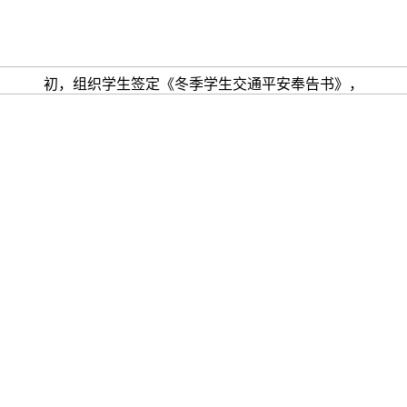
初，组织学生签定《冬季学生交通平安奉告书》，