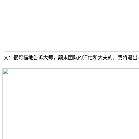
文：很可惜地告诉大师，颠末团队的评估和大夫的，我将退出20