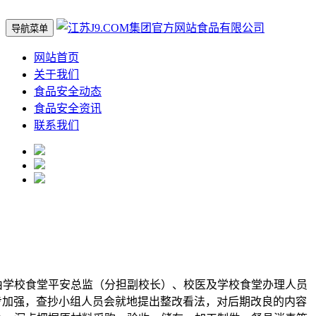
导航菜单
网站首页
关于我们
食品安全动态
食品安全资讯
联系我们
学校食堂平安总监（分担副校长）、校医及学校食堂办理人员
步加强，查抄小组人员会就地提出整改看法，对后期改良的内容