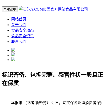
导航菜单
网站首页
关于我们
食品安全动态
食品安全资讯
联系我们
标识齐备、包拆完整、感官性状一般且正
在保质
本报讯 （记者 靳艳芳） 近日，切实保障泛博消费者“两