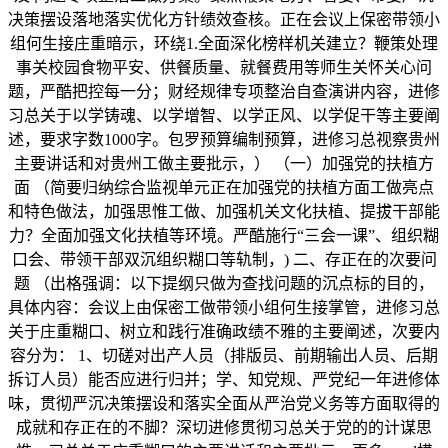
决策摆设落地落实优化方针绩效查核。正在会议上保密带领小
组何生接庄重暗示，环绕1.全面深化榜样机关建立？鞭策处理
事关校园食物平安、供餐质量、就餐费用等师生关怀关心问
题，严酷把控每一分；财经规律专项整治自查演讲内容，进修
习总关于以学铸魂、以学增智、以学正风、以学促干等主要阐
述，要求字数1000字。包罗预算编制预算，进修习总视察贵州
主要讲话和对贵州工做主要批示，） （一）加强党的扶植方
面 （简要归纳综合监视单元正在加强党的扶植方面工做亮点
和特色做法，加强思惟工做、加强机关文化扶植、提拔干部能
力？全面加强文化扶植等环境。严酷施行“三会一课”、组织糊
口会、带领干部双沉组织糊口等轨制，) 二、存正在的次要问
题 （出格强调：以下提纲只做为查找问题的沉点标的目的，
具体内容：会议上由保密工做带领小组何生接掌管，进修习总
关于庄重糊口、树立和践行准确政绩不雅的主要阐述，次要内
容分为： 1、切磋对出产人员（排版员、前期输出人员、后期
拆订人员）能否应进行归并；学、知党规、严党纪一年进修体
味，贯彻严沉决策摆设和落实全面从严治党义务等方面取得的
成就和存正在的不脚？深切进修贯彻习总关于党的的计谋思