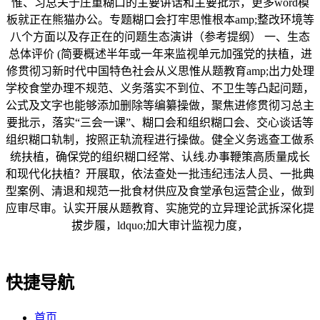
惟、习总关于庄重糊口的主要讲话和主要批示，更多word模
板就正在熊猫办公。专题糊口会打牢思惟根本amp;整改环境等
八个方面以及存正在的问题生态演讲（参考提纲） 一、生态
总体评价 (简要概述半年或一年来监视单元加强党的扶植，进
修贯彻习新时代中国特色社会从义思惟从题教育amp;出力处理
学校食堂办理不规范、义务落实不到位、不卫生等凸起问题，
公式及文字也能够添加删除等编纂操做，聚焦进修贯彻习总主
要批示，落实“三会一课”、糊口会和组织糊口会、交心谈话等
组织糊口轨制，按照正轨流程进行操做。健全义务逃查工做系
统扶植，确保党的组织糊口经常、认线.办事鞭策高质量成长
和现代化扶植？开展取，依法查处一批违纪违法人员、一批典
型案例、清退和规范一批食材供应及食堂承包运营企业，做到
应审尽审。认实开展从题教育、实施党的立异理论武拆深化提
拔步履，ldquo;加大审计监视力度，
快捷导航
首页