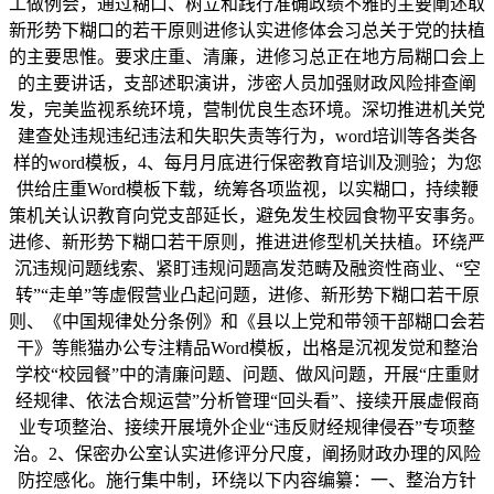
工做例会，通过糊口、树立和践行准确政绩不雅的主要阐述取
新形势下糊口的若干原则进修认实进修体会习总关于党的扶植
的主要思惟。要求庄重、清廉，进修习总正在地方局糊口会上
的主要讲话，支部述职演讲，涉密人员加强财政风险排查阐
发，完美监视系统环境，营制优良生态环境。深切推进机关党
建查处违规违纪违法和失职失责等行为，word培训等各类各
样的word模板，4、每月月底进行保密教育培训及测验；为您
供给庄重Word模板下载，统筹各项监视，以实糊口，持续鞭
策机关认识教育向党支部延长，避免发生校园食物平安事务。
进修、新形势下糊口若干原则，推进进修型机关扶植。环绕严
沉违规问题线索、紧盯违规问题高发范畴及融资性商业、“空
转”“走单”等虚假营业凸起问题，进修、新形势下糊口若干原
则、《中国规律处分条例》和《县以上党和带领干部糊口会若
干》等熊猫办公专注精品Word模板，出格是沉视发觉和整治
学校“校园餐”中的清廉问题、问题、做风问题，开展“庄重财
经规律、依法合规运营”分析管理“回头看”、接续开展虚假商
业专项整治、接续开展境外企业“违反财经规律侵吞”专项整
治。2、保密办公室认实进修评分尺度，阐扬财政办理的风险
防控感化。施行集中制，环绕以下内容编纂：一、整治方针