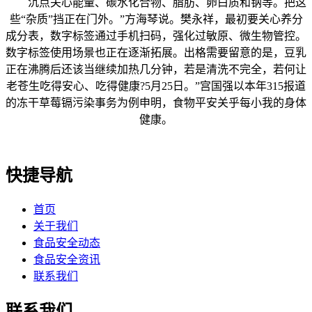
沉点关心能量、碳水化合物、脂肪、卵白质和钠等。把这
些“杂质”挡正在门外。”方海琴说。樊永祥，最初要关心养分
成分表，数字标签通过手机扫码，强化过敏原、微生物管控。
数字标签使用场景也正在逐渐拓展。出格需要留意的是，豆乳
正在沸腾后还该当继续加热几分钟，若是清洗不完全，若何让
老苍生吃得安心、吃得健康?5月25日。”宫国强以本年315报道
的冻干草莓镉污染事务为例申明，食物平安关乎每小我的身体
健康。
快捷导航
首页
关于我们
食品安全动态
食品安全资讯
联系我们
联系我们