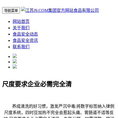
导航菜单
网站首页
关于我们
食品安全动态
食品安全资讯
联系我们
尺度要求企业必需完全清
养成清洗的好习惯，激发严沉中毒;将数字标签纳入律例
尺度系统，四时豆加热不完全会惹起头痛、胃肠道不适等反