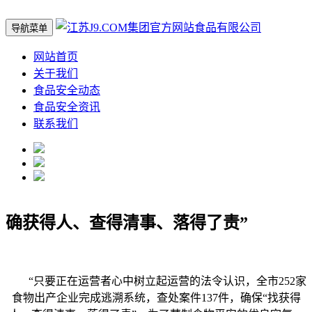
导航菜单
网站首页
关于我们
食品安全动态
食品安全资讯
联系我们
确获得人、查得清事、落得了责”
“只要正在运营者心中树立起运营的法令认识，全市252家
食物出产企业完成逃溯系统，查处案件137件，确保“找获得