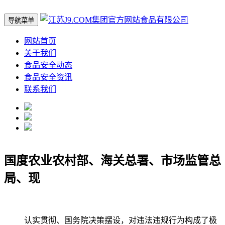
导航菜单
网站首页
关于我们
食品安全动态
食品安全资讯
联系我们
国度农业农村部、海关总署、市场监管总
局、现
认实贯彻、国务院决策摆设，对违法违规行为构成了极