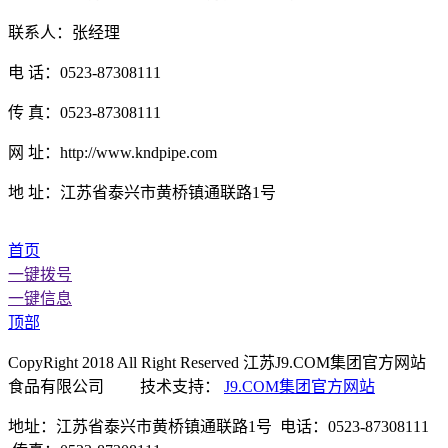
联系人：张经理
电 话：0523-87308111
传 真：0523-87308111
网 址：http://www.kndpipe.com
地 址：江苏省泰兴市黄桥镇通联路1号
首页
一键拨号
一键信息
顶部
CopyRight 2018 All Right Reserved 江苏J9.COM集团官方网站
食品有限公司 技术支持：
J9.COM集团官方网站
地址：江苏省泰兴市黄桥镇通联路1号 电话：0523-87308111