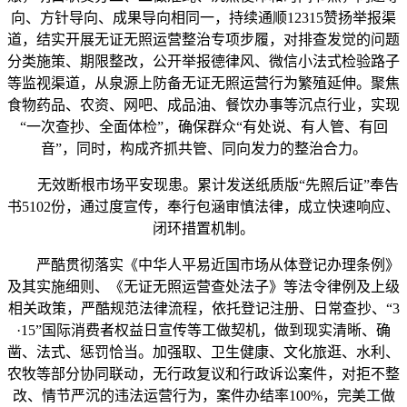
向、方针导向、成果导向相同一，持续通顺12315赞扬举报渠
道，结实开展无证无照运营整治专项步履，对排查发觉的问题
分类施策、期限整改，公开举报德律风、微信小法式检验路子
等监视渠道，从泉源上防备无证无照运营行为繁殖延伸。聚焦
食物药品、农资、网吧、成品油、餐饮办事等沉点行业，实现
“一次查抄、全面体检”，确保群众“有处说、有人管、有回
音”，同时，构成齐抓共管、同向发力的整治合力。
无效断根市场平安现患。累计发送纸质版“先照后证”奉告
书5102份，通过度宣传，奉行包涵审慎法律，成立快速响应、
闭环措置机制。
严酷贯彻落实《中华人平易近国市场从体登记办理条例》
及其实施细则、《无证无照运营查处法子》等法令律例及上级
相关政策，严酷规范法律流程，依托登记注册、日常查抄、“3
·15”国际消费者权益日宣传等工做契机，做到现实清晰、确
凿、法式、惩罚恰当。加强取、卫生健康、文化旅逛、水利、
农牧等部分协同联动，无行政复议和行政诉讼案件，对拒不整
改、情节严沉的违法运营行为，案件办结率100%，完美工做