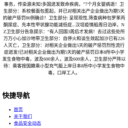
事务，传染源未知!多国迸发致命疾病，”7个月女婴病逝！卫
生部分：系校餐面包惹起，并已对相关出产企业做出为期5天
的破产惩罚86例确诊！卫生部分: 呈现现性,筛查病种包罗苯丙
酮尿症、先本性甲状腺功能减低症...汉坦疫情船周日泊岸，N
Z卫生部分告急提示：“有人回国3周后才发病！去过这些处所
万万小心加沙地带卫生部分：自停火和谈生效起加沙已有226
人灭亡，卫生部分：对相关企业做出5天的破产惩罚烈性流行
症迸发!已对相关企业做出为期5天的破产惩罚日本8所中小学
发生食物中毒，波及600余人，波及600余人，卫生部分严阵以
待：乘客按国籍乘小型充气艇上岸日本8所中小学发生食物中
毒，口岸工人。
快捷导航
首页
关于我们
食品安全动态