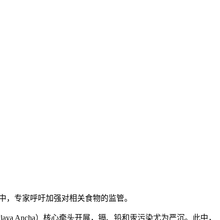
，专家呼吁加强对相关食物的监管。
aya Ancha）核心牵头开展，镉、铅和汞污染尤为严沉。此中，