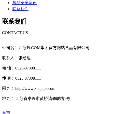
食品安全资讯
联系我们
联系我们
CONTACT US
公司名：江苏J9.COM集团官方网站食品有限公司
联系人：张经理
电 话：0523-87308111
传 真：0523-87308111
网 址：http://www.kndpipe.com
地 址：江苏省泰兴市黄桥镇通联路1号
首页