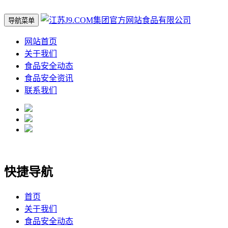
导航菜单
网站首页
关于我们
食品安全动态
食品安全资讯
联系我们
快捷导航
首页
关于我们
食品安全动态