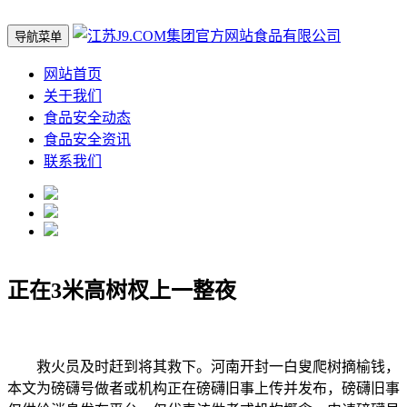
导航菜单
网站首页
关于我们
食品安全动态
食品安全资讯
联系我们
正在3米高树杈上一整夜
救火员及时赶到将其救下。河南开封一白叟爬树摘榆钱，
本文为磅礴号做者或机构正在磅礴旧事上传并发布，磅礴旧事