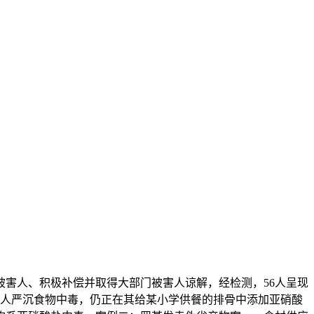
害人、积极补偿并取得大部门被害人谅解，经检测，56人呈现
6人严沉食物中毒，仍正在其给某小学供餐的排骨中添加亚硝酸