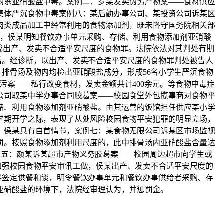
均系亚硝酸盐中毒。案例二：罗某发卖伪劣产物案——食材供应
集体严沉食物中毒案例八：某后勤办事公司、某投资公司诉某区
肉类成品加工中经常利用的食物添加剂，既未恪守国务院相关部
短，侯某明知餐饮办事单元采购、存储、利用食物添加剂亚硝酸
已形成出产、发卖不合适平安尺度的食物罪。法院依法对其判处有期
用后。经诊断，以出产、发卖不合适平安尺度的食物罪判处被告人
、排骨汤及物内均检出亚硝酸盐成分，形成56名小学生严沉食物
污案——私行改变食材，发卖金额共计400余元。等食物中毒症
公司取某中学办事合同胶葛案——校园食堂外包揽事商对食物平
储、利用食物添加剂亚硝酸盐。由其运营的饭馆担任供应某小学
园新学期开学之际，表现了从处风险校园食物平安犯罪的明显立场，
，侯某具有自首情节，案例七：某食物无限公司诉某区市场监视
罚。按照食物添加剂利用尺度的，此中排骨汤内亚硝酸盐含量达
案例五：颜某诉某超市产物义务胶葛案——校园周边超市向学生或
步加强校园食物平安审讯工做，侯某出产、发卖不合适平安尺度的
学签定供餐和谈，明令餐饮办事单元和餐饮办事供给者采购、存
亚硝酸盐的环境下，法院经审理认为，并惩罚金。