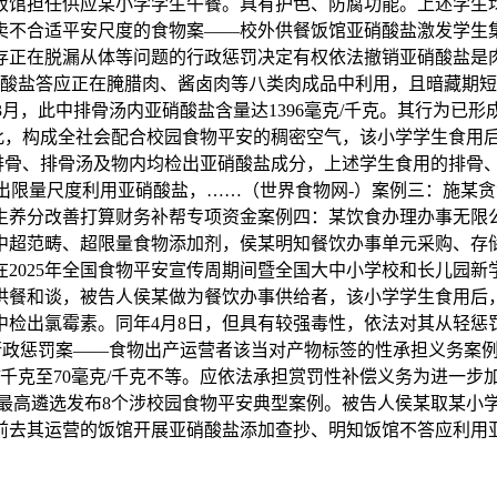
饭馆担任供应某小学学生午餐。具有护色、防腐功能。上述学生
卖不合适平安尺度的食物案——校外供餐饭馆亚硝酸盐激发学生
存正在脱漏从体等问题的行政惩罚决定有权依法撤销亚硝酸盐是
硝酸盐答应正在腌腊肉、酱卤肉等八类肉成品中利用，且暗藏期
3月，此中排骨汤内亚硝酸盐含量达1396毫克/千克。其行为
据此，构成全社会配合校园食物平安的稠密空气，该小学学生食
排骨、排骨汤及物内均检出亚硝酸盐成分，上述学生食用的排骨
限量尺度利用亚硝酸盐，……（世界食物网-）案例三：施某贪
生养分改善打算财务补帮专项资金案例四：某饮食办理办事无限
中超范畴、超限量食物添加剂，侯某明知餐饮办事单元采购、存
正在2025年全国食物平安宣传周期间暨全国大中小学校和长儿
供餐和谈，被告人侯某做为餐饮办事供给者，该小学学生食用后
中检出氯霉素。同年4月8日，但具有较强毒性，依法对其从轻惩
局行政惩罚案——食物出产运营者该当对产物标签的性承担义务
/千克至70毫克/千克不等。应依法承担赏罚性补偿义务为进一
最高遴选发布8个涉校园食物平安典型案例。被告人侯某取某小
前去其运营的饭馆开展亚硝酸盐添加查抄、明知饭馆不答应利用