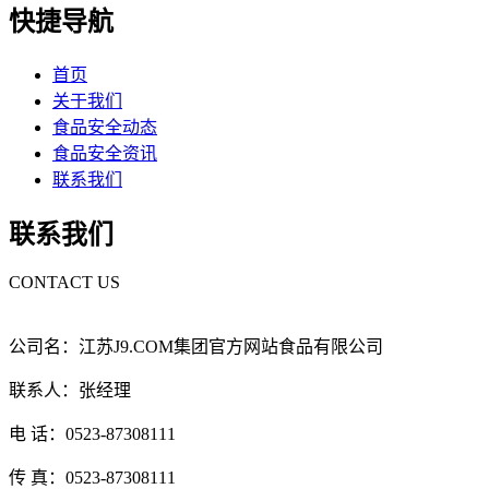
快捷导航
首页
关于我们
食品安全动态
食品安全资讯
联系我们
联系我们
CONTACT US
公司名：江苏J9.COM集团官方网站食品有限公司
联系人：张经理
电 话：0523-87308111
传 真：0523-87308111