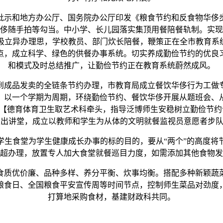
示和地方办公厅、国务院办公厅印发《粮食节约和反食物华侈步
侈随手拍等勾当。中小学、长儿园落实集顶用餐陪餐轨制。实现
极立异办理思，学校教员、部门炊长陪餐，鞭策正在全市教育系统
点，成立科学、绿色的供餐办事系统。切实养成勤俭节约的优良
和模式及时总结推广，让勤俭节约正在教育系统蔚然成风。
成品发卖的全链条节约办理，市教育局成立餐饮华侈行为工做专
。以一个学期为周期，环绕勤俭节约、餐饮华侈开展从题班会、
【德育体育卫生取艺术科牵头，指导泛博师生安稳树立勤俭节约认
生走出讲堂，成立以教师和学生为从体的文明就餐监视员意愿者步
食堂为学生健康成长办事的标的目的，要从“两个”的高度将
超办理，放置专人加大食堂就餐巡目力度，如需添加其他食物发
质优价廉、品种多样、养分平衡、炊事均衡。搭配多种新颖蔬菜
粮食日、全国粮食平安宣传周等时间节点，控制师生菜品对劲度
打算地采购食材，基建财政科共同。