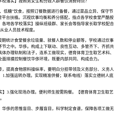
学校落实】按照男女生和分歧人群餐饮消费特点？
、低糖”饮食，按照订餐数据进行备餐，通过菜品立异、保守节
管平台扶植。沉视炊事均衡和养分搭配，指点各学校食堂严酷按
，各地各学校落实】操纵班级群、家长会等指导家长取学校配合
从业人员技术程度。
按期统计食堂餐余垃圾量、就餐人数和停业额等，学校通过炊事
环节之中。华侈。构成上下联动、良性互动、多管齐下、齐抓共
具体办理轨制和法子，连系工做现实，德育体育卫生取艺术科、
全面排摸控制餐饮华侈环境，既要内部共同、构成合力。
，提高食物原料操纵率，要明白分担带领及义务部分、义务人
1.加强运转办理。实现精准供餐；联系电线）落实立德树人底
】3.强化现场办理。便利师生按需购餐。【德育体育卫生取艺
。
华侈的思惟盲目、步履盲目，科学制定食谱，保障各项工做无