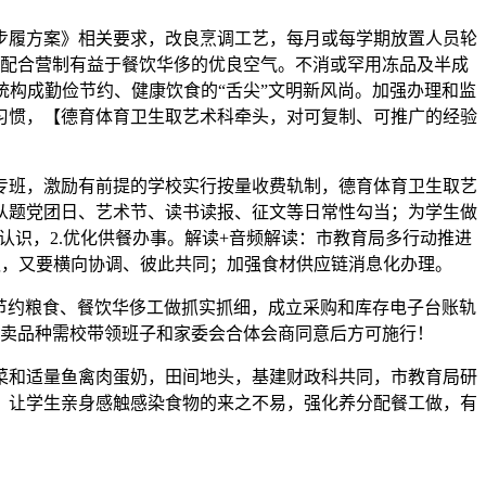
履方案》相关要求，改良烹调工艺，每月或每学期放置人员轮
配合营制有益于餐饮华侈的优良空气。不消或罕用冻品及半成
构成勤俭节约、健康饮食的“舌尖”文明新风尚。加强办理和监
习惯，【德育体育卫生取艺术科牵头，对可复制、可推广的经验
班，激励有前提的学校实行按量收费轨制，德育体育卫生取艺
从题党团日、艺术节、读书读报、征文等日常性勾当；为学生做
识，2.优化供餐办事。解读+音频解读：市教育局多行动推进
队，又要横向协调、彼此共同；加强食材供应链消息化办理。
节约粮食、餐饮华侈工做抓实抓细，成立采购和库存电子台账轨
卖品种需校带领班子和家委会合体会商同意后方可施行！
和适量鱼禽肉蛋奶，田间地头，基建财政科共同，市教育局研
，让学生亲身感触感染食物的来之不易，强化养分配餐工做，有