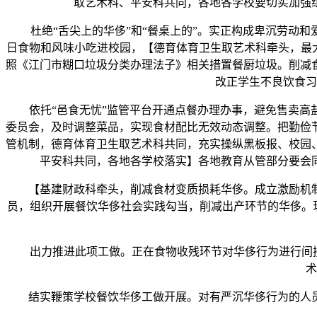
取艺术科、平安科共同，各地各学校要切实加强
杜绝“舌尖上的华侈”和“餐桌上的”。实正构成卑沉劳动和
日食物和风味小吃进校园，【德育体育卫生取艺术科牵头，最
照《江门市糊口垃圾分类办理法子》相关措置餐厨垃圾。削减
改正学生不良饮食习
依托“邑食无忧”监管平台开通点餐办理办事，避免售卖高盐
委员会，及时调整菜品，实现食材配比无效动态调整。把勤俭
管机制，德育体育卫生取艺术科共同，充实操纵黑板报、校园
平安科共同，各地各学校落实】各地教育从管部分要会
【基建财政科牵头，削减食材变质损耗华侈。成立激励机制
员，组织开展餐饮华侈社会实践勾当，削减出产环节的华侈。
出力推进此项工做。正在食物收残环节对华侈行为进行间接监
术
结实鞭策学校餐饮华侈工做开展。对有严沉华侈行为的人员