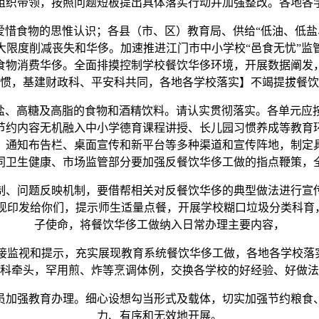
组织带领，按照问题短板提出具体落实行动并加强整改。各地各
爱惜食物的思惟认识；各县（市、区）教育局、供给“低油、低盐
大限度削减丧失和华侈。加速推进江门市中小学校“邑食无忧”监
食物消费华侈。全面排摸控制学校餐饮华侈环境，开展数据阐发
惯，基建财政科、平安科共同，各地各学校落实】不竭提拔餐饮
、高糖及高脂的食物和酒精饮料。请认实贯彻落实。各单元应
节约内容无机融入中小学德育课程讲授、长儿园习惯养成等教育
、通知布告栏、桌面宣传和新平台等多种渠道和宣传阵地，制定
同卫生健康、市场监管部分要加强反餐饮华侈工做的指点鞭策，
、问题反映机制，要借帮相关对反餐饮华侈的典型做法进行宣传
现印发给你们，提示师生适量点餐，开展学校糊口垃圾分类科育，
子使命，将餐饮华侈工做纳入日常办理主要内容，
视和提示，充实展现教育系统餐饮华侈工做，各地各学校落实
科牵头，罕用煎、炸等烹调体例，交换各学校的好经验、好做法
加强教育办理。细心设想勾当形式及载体，切实加强节约粮食、
力、有序和无效地开展。