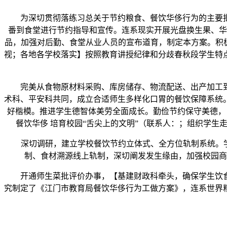
为深切贯彻落练习总关于节约粮食、餐饮华侈行为的主要批
番到食堂进行节约指导和宣传。连系现实开展光盘换生果、华
品，加强对后勤、食堂从业人员的宣布道育，制定本方案。积
视；各地各学校落实】按照教育讲授纪律和分歧春秋段学生特
完美从食物原材料采购、库房储存、物流配送、出产加工到
术科、平安科共同，成立合适师生多样化口胃的餐饮保障系统
好楷模。推进学生德智体美劳全面成长。勤俭节约保守美德，
餐饮华侈 培育校园“舌尖上的文明”（联系人：；组织学
深切调研，建立学校餐饮节约立体式、全方位轨制系统。学生
制、食材溯源线上轨制，深切阐发发生缘由，加强校园商
开通师生菜批评价办事，【基建财政科牵头，确保学生饮食
究制定了《江门市教育局餐饮华侈行为工做方案》，连系世界