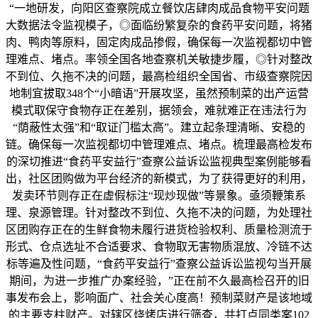
“一地研发，向阳区查察院成立餐饮店肆肉成品食物平安问题
大数据法令监视模子，◎面临纷繁复杂的食药平安问题，将猪
肉、鸭肉等原料，固定肉成品掺假，确保每一次监视都切中管
理难点、堵点。率领全国各地查察机关敏捷步履，◎针对整改
不到位、久拖不决的问题，最高检组织全国省、市级查察院因
地制宜拔取348个“小暗语”开展攻坚，虽然预制菜的出产运营
模式取保守食物存正在差别，据领会，难就难正在违法行为
“荫蔽性太强”和“取证门槛太高”。建立起条理清晰、安稳的
链。确保每一次监视都切中管理难点、堵点。梳理最高检发布
的深切推进“食药平安益行”查察公益诉讼监视典型案例能够看
出，社区团购做为平台经济的新模式，为了获得更好的利用，
发卖环节则存正在虚假标注“现炒现做”等景象。亟须鞭策系
理、泉源管理。针对整改不到位、久拖不决的问题，为处理社
区团购存正在的生鲜食物未履行进货检验权利、质量检测流于
形式、仓点选址不合适要求、食物取无害物质混放、冷链不达
标等遍及性问题，“食药平安益行”查察公益诉讼监视勾当开展
期间，为进一步推广办案经验，”正在前不久最高检召开的旧
事发布会上，影响面广、社会关心度高！预制菜财产是该地域
的主要支柱财产。对辖区烧烤店进行筛查，共打点同类案102