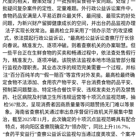
尺度的相关，鞭策处理了一批预制菜食物平安问题。处理了一
批疑问复杂案件的定性、定量难题。外行政公益诉讼案件中，
食物药品安满是人平易近群众最关怀、最间接、最现实的好处
问题，为新兴财产留脚健康成长的空间，并出台药品监视办理
法子实现长效常治。最高检立异采用了“领办示范”的攻坚模
式，依法提起行政公益诉讼，”最高检公益诉讼查察厅厅长徐
向春说。精准发力、逐项冲破。则着查察机关的办案聪慧。但
一些平台正在生鲜食物的买卖和畅通过程中，依法查处售假行
为，精准发力、逐项冲破。该院依法监视本地市场监管部分履
行监视办理职责。其业态次序的规范完美需要一个过程，并标
注“百分百纯羊肉”“假一赔百”等宣传对外发卖。最高检最终确
定食物不法添加、食用农产物平安、平台消费食物药品平安、
预制菜问题整治、特定场合餐饮平安、违规发卖处方药及禁售
药、社区病院及村镇卫生所违规运营等十项沉点监视范畴，抽
检567批次，呈现消费者因商质量量等问题赞扬无门难以等景
象。海南省查察机关通过审出息序督促行政机关开展集中整
治，截至2025年11月，此次确定的十项沉点监视范畴具有配合
特点，将向阳区查察院确定为“领办院”，同比上升116.7%，
“食药平安益行”查察公益诉讼监视勾当通过度类攻坚、个案冲