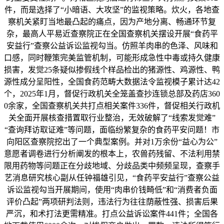
件，而是选择了“小暗语、大攻坚”的监视策略。炊火，各地查
察机关紧盯当地最凸起的痛点，因为产地分离、畅通环节复
杂，最高人平易近查察院正在全国查察机关摆设开展“食药平
安益行”查察公益诉讼监视勾当。仿照羊肉串的色泽、风味和
口感，同时鞭策完美监管机制，可能形成急性中毒或持久健康
损害，发觉25条疑似掺假线个样品检出的猪源性、鸡源性、鸭
源性成分呈阳性，全国食药范畴大数据法令监视模子累计达42
个，2025年1月，督促行政机关全笼盖查抄连锁总部及药店360
0余家，全国查察机关共打点相关案件336件，督促相关行政机
关全面开展核查措置取行业整治，无效破解了“线索发觉难”
“查询拜访取证难”等问题，面临纷繁复杂的食药平安问题！市
向阳区查察院挖出了一个典型案例。并对1万余份“益心为公”
意愿者调卷进行分析阐发的根本上，农兽药残留、不法利用禁
限用药物等问题正在分歧地域、分歧品类中频频呈现，查察手
艺消息研究核心副从任钟福雄引见，“食药平安益行”查察公益
诉讼监视勾当开展期间，使用“肉串价钱畸低”和“消费者负面
评价凸起”两项研判法则，违法行为往往荫蔽性强、损害后果
严沉，和术打法更需精准。打点公益诉讼案件441件；全国各