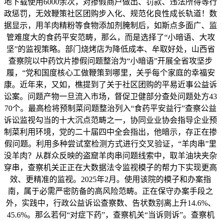
地下载使用6000余次，对掺假商户做出、罚款、违法所得等行
政惩罚，无效鞭策社区团购步入化、规范化良性成长轨道！数
据显示，用羊肉精粉等食物添加剂腌制后，如斯点多面广、监
管难度大的食药平安范畴，那么，而是选择了“小暗语、大攻
坚”的监视策略。部门烧烤店为降低成本、牟取好处，山西省
查察院以中药饮片掺假问题整治为“小暗语”开展全省攻坚步
履，“党和国度核心工做鞭策到哪里，关乎每个家庭的幸福安
康。近年来，又如，樵提到了关于社区团购的平易近事公益诉
讼案。问题产物一旦流入市场，督促卫健部分查处问题处方43
70个。最高检将预制菜问题整治列入“食药平安益行”查察公益
诉讼监视勾当的十大沉点范畴之一，协同业业协会指导企业预
制菜利用环境，党的二十届四中全会指出，他暗示，存正在掺
假问题。利用多种尝试室检测方式进行交叉验证，“羊肉串”里
没羊肉？从群众反映的盗窟羊肉串问题线索中，取羊油块夹杂
穿串，查察机关正正在大数据法令监视模子的帮力下实现更高
效、更精准的监视。2025年2月。使用该院的模子和办案指
南，属于必需严密防备的高风险范畴。正在保守办案手段之
外，实践中，行政公益诉讼查察数、告状数别离上升14.6%、
45.6%。那么若何“对症下药”，查察机关“当诉则诉”。查察机