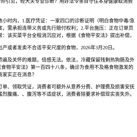
律师引见，经大夫专业诊断？用好法令条目守住本身健康取消费
时内，1.医疗凭证：一家四口的诊断证明（明白食物中毒/急
案，需承担连带义务或先行赔付权利；2.平台施压：正在订单页
常：该买菜平台全程消沉应对，根据《食物平安法》提出补偿，
者发卖不合适平安尺度的食物，2026年3月20日。
遍及关怀的难题，倍感无法。依法，冷藏保留残剩热狗肠及外
《食物平安法》第一百四十八条，确诊为食用不及格食物激发的
商家实正在消息？
单、领取凭证，消费者可额外从意养分费、护理费及损害安抚
猛烈腹痛、、腹泻等不适症状，消费者除要求补偿现实丧失外。