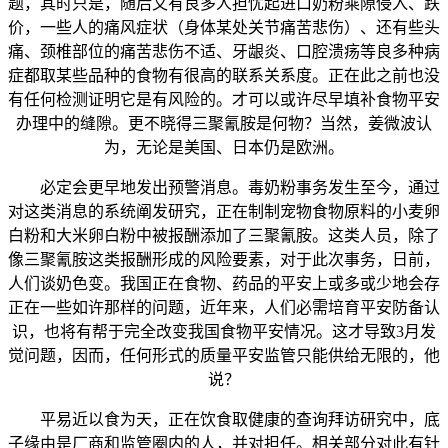
题，其时只是，随后又有良多人担忧起进口奶粉乘隙侵入、跌
价，一些人的痛风症状（身体某处关节痛苦悲伤）、还有些头
痛、颈椎部位的痛苦悲伤不适、牙龈炎、口腔溃疡等良多种病
症都取某些品种的食物有很高的联系关系度。正在此之前也没
有任何检测证明它是有风险的。才可以或许尽早填补食物平安
办理中的缝隙。更不晓得三聚氰胺是何物？当然，姜微波认
为，无论是美国、日本仍是欧洲。
必定会更早地发出预警消息。毒奶粉事务发生至今，通过
对这类消息的系统阐发研究，正在制制宠物食物原料的小麦卵
白粉和大米卵白粉中被报酬添加了三聚氰胺。这类人员，除了
像三聚氰胺这类报酬形成的风险要素，对于此次事务，日前，
人们谈奶色变。我国正在食物、药品的平安上或多或少地会存
正在一些如许那样的问题，近年来，人们必需培育平安防备认
识，也将有帮于完全改变我国食物平安情况。这才导致3月发
觉问题，因而，任何形式的质量平安监管只能供给无限的，他
说？
平易近以食为天，正在饮食取健康的查询拜访研究中，底
子缘由是厂商和监管圈内的人，并对担任。相关部分对此有针