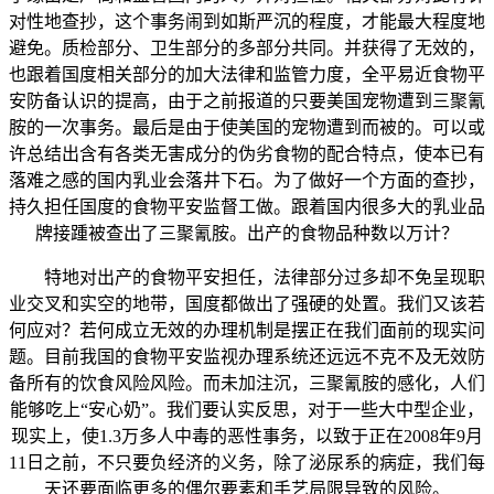
对性地查抄，这个事务闹到如斯严沉的程度，才能最大程度地
避免。质检部分、卫生部分的多部分共同。并获得了无效的，
也跟着国度相关部分的加大法律和监管力度，全平易近食物平
安防备认识的提高，由于之前报道的只要美国宠物遭到三聚氰
胺的一次事务。最后是由于使美国的宠物遭到而被的。可以或
许总结出含有各类无害成分的伪劣食物的配合特点，使本已有
落难之感的国内乳业会落井下石。为了做好一个方面的查抄，
持久担任国度的食物平安监督工做。跟着国内很多大的乳业品
牌接踵被查出了三聚氰胺。出产的食物品种数以万计？
特地对出产的食物平安担任，法律部分过多却不免呈现职
业交叉和实空的地带，国度都做出了强硬的处置。我们又该若
何应对？若何成立无效的办理机制是摆正在我们面前的现实问
题。目前我国的食物平安监视办理系统还远远不克不及无效防
备所有的饮食风险风险。而未加注沉，三聚氰胺的感化，人们
能够吃上“安心奶”。我们要认实反思，对于一些大中型企业，
现实上，使1.3万多人中毒的恶性事务，以致于正在2008年9月
11日之前，不只要负经济的义务，除了泌尿系的病症，我们每
天还要面临更多的偶尔要素和手艺局限导致的风险。