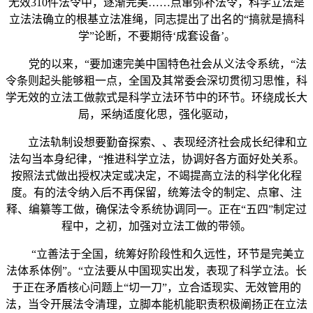
无效310件法令中，逐渐完美……点窜弥补法令，科学立法是
立法法确立的根基立法准绳，同志提出了出名的“搞就是搞科
学”论断，不要期待‘成套设备’。
党的以来，“要加速完美中国特色社会从义法令系统，“法
令条则起头能够粗一点，全国及其常委会深切贯彻习思惟，科
学无效的立法工做款式是科学立法环节中的环节。环绕成长大
局，采纳适度化思，强化驱动，
立法轨制设想要勤奋探索、、表现经济社会成长纪律和立
法勾当本身纪律，“推进科学立法，协调好各方面好处关系。
按照法式做出授权决定或决定，不竭提高立法的科学化化程
度。有的法令纳入后不再保留，统筹法令的制定、点窜、注
释、编纂等工做，确保法令系统协调同一。正在“五四”制定过
程中，之初，加强对立法工做的带领。
“立善法于全国，统筹好阶段性和久远性，环节是完美立
法体系体例”。“立法要从中国现实出发，表现了科学立法。长
于正在矛盾核心问题上“切一刀”，立合适现实、无效管用的
法，当令开展法令清理，立脚本能机能职责积极阐扬正在立法