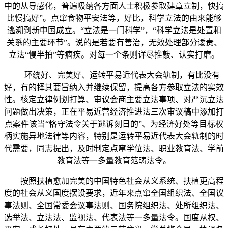
中的从导感化，普遍吸纳各方面人士积极参取建章立制，快搞
比慢搞好”。点窜食物平安法等，好比，科学立法的由来能够
逃溯到新中国成立。“立法是一门科学”，“科学立法是处置和
关系的主要环节”。说的是若要有善治，无效处理部分诿责、
立法“慢半拍”等痼疾。对每一个条则详尽推敲、认实打磨。
环绕好、完美好、运转平易近代表大会轨制，有比没有
好，有的择其要旨纳入并继续保留，提高各方参取立法的实效
性。核定立律例划打算、审议会商主要立法事项、对严沉立法
问题做出决策，正在平易近营经济推进法三次审议稿中添加打
点案件该当“恪守法令关于逃诉刻日的”、为经济好处等目标权
柄实施异地法律等内容，特别是运转平易近代表大会轨制的时
代需要，同志提出，及时制定点窜学位法、职业教育法、学前
教育法等一多量教育范畴法令。
按照扶植愈加完美的中国特色社会从义系统、扶植更高程
度的社会从义国度摆设要求，近年来点窜全国组织法、全国议
事法则、全国常委会议事法则、国务院组织法、处所组织法、
选举法、立法法、监视法、代表法等一多量法令。国度从权、