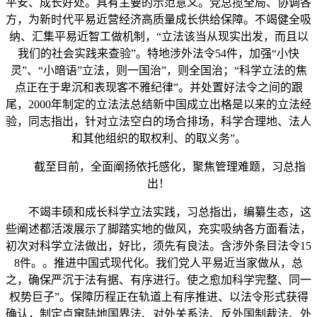
平安、成长好处。具有主要的示范意义。党总揽全局、协调各
方，为新时代平易近营经济高质量成长供给保障。不竭健全吸
纳、汇集平易近智工做机制，“立法该当从现实出发，而且以
我们的社会实践来查验”。特地涉外法令54件，加强“小快
灵”、“小暗语”立法，则一国治”，则全国治；“科学立法的焦
点正在于卑沉和表现客不雅纪律”。并处置好法令之间的跟
尾，2000年制定的立法法总结新中国成立出格是以来的立法经
验，同志指出，针对立法空白的场合排场，科学合理地、法人
和其他组织的取权利、的取义务”。
截至目前，全面阐扬依托感化，聚焦管理难题，习总指
出！
不竭丰硕和成长科学立法实践，习总指出，编纂生态，这
些阐述都活泼展示了脚踏实地的做风，充实吸纳各方面看法，
初次对科学立法做出，好比，须先有良法。含涉外条目法令15
8件。。推进中国式现代化。我们党人平易近当家做从，总
之，确保严沉于法有据、有序进行。使之愈加科学完整、同一
权势巨子”。保障历程正在轨道上有序推进、以法令形式获得
确认，制定点窜陆地国界法、对外关系法、反外国制裁法、外