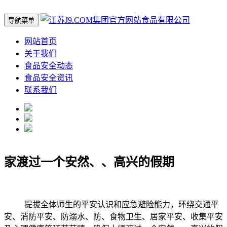
导航菜单
网站首页
关于我们
食品安全动态
食品安全资讯
联系我们
家渡过一个安然、、高兴的假期
提拔全体师生的平安认识和应急避险能力，环绕交通平
安、消防平安、防溺水、防、食物卫生、居家平安、收集平安