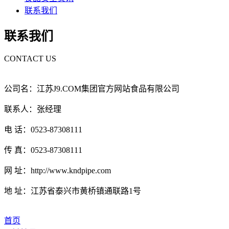
联系我们
联系我们
CONTACT US
公司名：江苏J9.COM集团官方网站食品有限公司
联系人：张经理
电 话：0523-87308111
传 真：0523-87308111
网 址：http://www.kndpipe.com
地 址：江苏省泰兴市黄桥镇通联路1号
首页