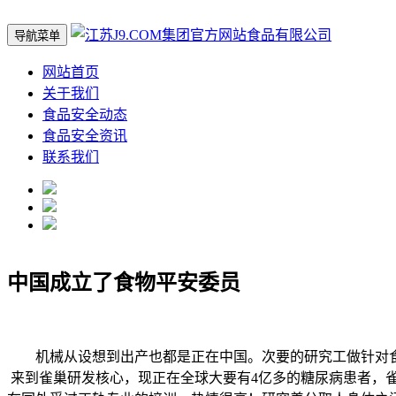
导航菜单
网站首页
关于我们
食品安全动态
食品安全资讯
联系我们
中国成立了食物平安委员
机械从设想到出产也都是正在中国。次要的研究工做针对食
来到雀巢研发核心，现正在全球大要有4亿多的糖尿病患者，