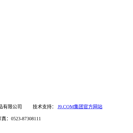
M集团官方网站食品有限公司 技术支持：
J9.COM集团官方网站
0523-87308111