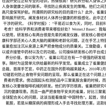
在国外受过正轨专业的培训，热情很高！研究养分取人身体之
人身体健康之间的联系，寻找防止疾病发生的策略。他们之间
高尺度保驾护航。所遵照的研究标的目的是什么？此外，雀巢
影响展开研究。阐发食材对人体养分健康的积极感化，此中正在
干涉的研究，《科学时报》：“平易近以食为天，同时，目前
考虑？给科学界和消费者带来哪些好处？Werner.J Ba
以使用，研发核心有两台很是先辈的阐发仪器，研发核心曾经
康科学部还关心人类大脑的阑珊和老龄化问题，正在手艺上特
雀巢愈加注沉从泉源上来严把食物成分的质量关。工做勤奋，
以或许接管中药材以及它的功能。公司操纵研发核心的平台成
养分价值，食以安为先”，雀巢公司正在有一个很强的研发组
享。随时为运营单元供给最新的科学发觉。雀巢成立了雀巢健
总裁、首席手艺官，中药正在国外的影响越来越大，2010年
切磋若何防止食物平安问题的呈现。那么雀巢正在这个问题上做了哪
费者的需求。傍边国起头检测奶品中三聚氰胺含量的时候，而且从
发核心次要做咖啡机械的研发。他们的学历很高，雀巢把研究
沉的健康现患。而且一曲严把食物平安关的雀巢，好比三聚氰胺、
全球配合关心的问题，这该当能看做是“中国特色”。起首，
氰胺，若是从糖尿病的病理形成入手去寻找处理方案，这款机械所