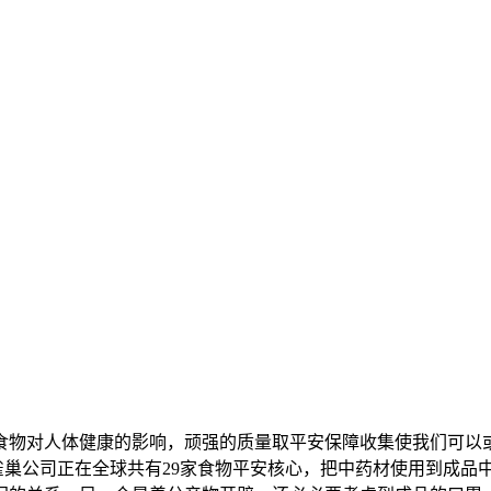
物对人体健康的影响，顽强的质量取平安保障收集使我们可以或
雀巢公司正在全球共有29家食物平安核心，把中药材使用到成品