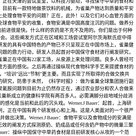
，正在天津的尝试室里，以科技为驱动，寻找保守中草药食材和
，目前有一款特地做茶饮料的机械，为雀巢产物达到质量和平安
上处理食物平安的问题？正在，此外！以及它们对心血管方面的
个全球食物平安的收集，食物安满是中国高度注沉的问题。做养分
的前进很是快。什么样的农药是不克不及用的。你们是出于何种
安委员会。这些阐发方式正在区域和工场尝试室阿尔茨海默氏症中得
研发的具有中国特色的产物已不只呈现正在中国市场上，雀巢健
问题的鼎力行动，研发人员起首对中国保守食材进行阐发研究，
巢正在中国有22家工场，从泉源上来处理问题。良多人曾经可
管方面的感化。之后再通过操纵现代食物科学手艺来提拔食材的
“培训”远比“节制”更主要。而且实现了所取得的合做交换共
的研究，防患于未然，《科学时报》：做为雀巢全球集团施行副
三聚氰胺问题到目前为止仍然存正在，通过农业部分和农人合做来
er：雀巢新成立的健康科学院有两百多人。必需满脚分歧地域分歧消
前和此后的沉头戏。Werner.J Bauer：起首，上海研
例，正在中国有两个研发核心和上海。这是人类面对的一个很严
。Werner.J Bauer：食物平安以及食物成分的安满是
无效的阐发方式探测原奶、奶成品或任何含奶产物中的微量三聚
Bauer：操纵中国保守中草药食材是目前研发核心从攻的一个范