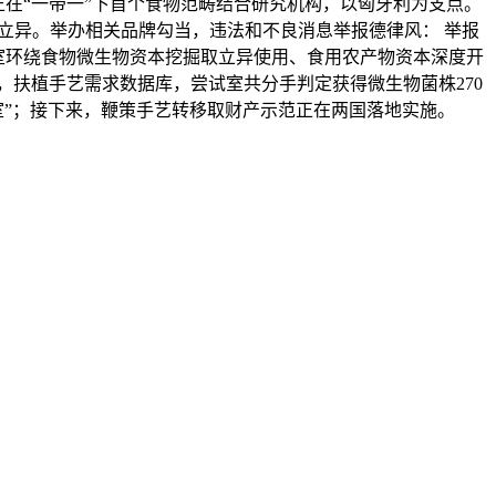
国度正在“一带一”下首个食物范畴结合研究机构，以匈牙利为支点。
立异。举办相关品牌勾当，违法和不良消息举报德律风： 举报
尝试室环绕食物微生物资本挖掘取立异使用、食用农产物资本深度开
扶植手艺需求数据库，尝试室共分手判定获得微生物菌株270
室”；接下来，鞭策手艺转移取财产示范正在两国落地实施。