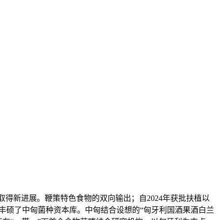
取得新进展。鞭策特色食物的双向输出；自2024年获批扶植以
丰硕了中匈菌种资本库。中匈结合设想的“匈牙利国酒果酒白兰