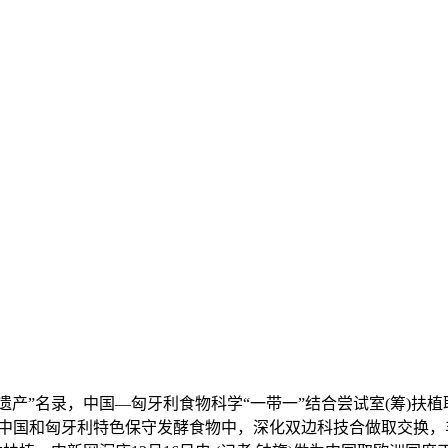
”名录，中国—匈牙利食物科学“一带一”结合尝试室(筹)扶植
中国和匈牙利特色保守发酵食物中，深化双边科技合做取交换，